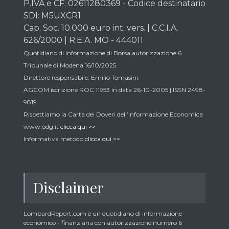
P.IVA e CF: 02611280369 - Codice destinatario
SDI: M5UXCR1
Cap. Soc. 10.000 euro int. vers. | C.C.I.A.
626/2000 | R.E.A. MO - 444011
Quotidiano di informazione di Borsa autorizzazione 6
Tribunale di Modena 16/10/2025
Direttore responsabile: Emilio Tomasini.
AGCOM iscrizione ROC 11953 in data 26-10-2005 | ISSN 2498-
9819
Rispettiamo la Carta dei Doveri dell’Informazione Economica
www.odg.it
clicca qui >>
Informativa metodo
clicca qui >>
Disclaimer
LombardReport.com è un quotidiano di informazione
economico - finanziaria con autorizzazione numero 6