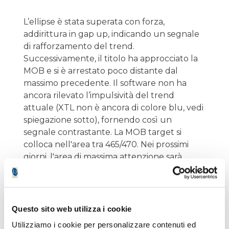
L’ellipse è stata superata con forza,
addirittura in gap up, indicando un segnale
di rafforzamento del trend.
Successivamente, il titolo ha approcciato la
MOB e si è arrestato poco distante dal
massimo precedente. Il software non ha
ancora rilevato l’impulsività del trend
attuale (XTL non è ancora di colore blu, vedi
spiegazione sotto), fornendo così un
segnale contrastante. La MOB target si
colloca nell'area tra 465/470. Nei prossimi
giorni, l'area di massima attenzione sarà
quella del massimo precedente: il suo
superamento potrebbe indicare un
ulteriore rafforzamento, con obiettivo
successivo nella zona della MOB superiore
Questo sito web utilizza i cookie
Utilizziamo i cookie per personalizzare contenuti ed