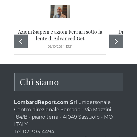
Azioni Saipem e azioni Ferrari sotto la
Di nuovo
lente di Advanced Get
09/10/2024 13:21
Chi siamo
LombardReport.com Srl
unipersonale
Centro direzionale Somada - Via Mazzini
184/B - piano terra - 41049 Sassuolo - MO
ITALY
Tel 02 30314494