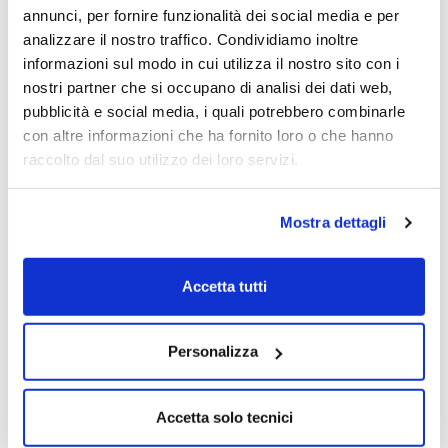
L'Expert Trend Locator (XTL)
identifica le
annunci, per fornire funzionalità dei social media e per
principali tendenze:
analizzare il nostro traffico. Condividiamo inoltre
l
e barre blu sono rialziste e indicano un
informazioni sul modo in cui utilizza il nostro sito con i
potenziale impulso verso l'alto.
nostri partner che si occupano di analisi dei dati web,
l
e barre rosse sono ribassiste e indicano un
pubblicità e social media, i quali potrebbero combinarle
potenziale impulso verso il basso.
con altre informazioni che ha fornito loro o che hanno
l
e barre bianche/
nere
indicano che al
raccolto dal suo utilizzo dei loro servizi.
momento non è stata rilevata alcuna
tendenza.
Mostra dettagli
CAMPARI
Accetta tutti
Personalizza
Accetta solo tecnici