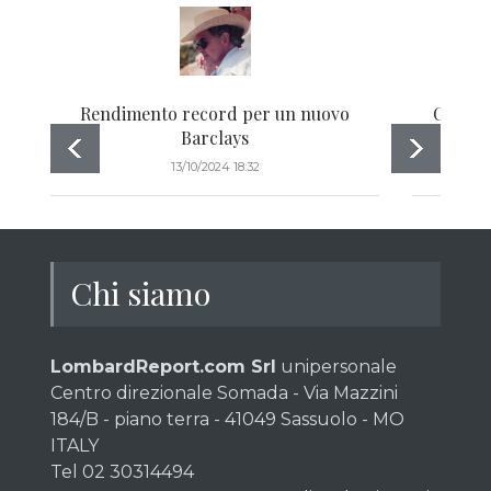
Rendimento record per un nuovo
Certifi
Barclays
13/10/2024 18:32
Chi siamo
LombardReport.com Srl
unipersonale
Centro direzionale Somada - Via Mazzini
184/B - piano terra - 41049 Sassuolo - MO
ITALY
Tel 02 30314494