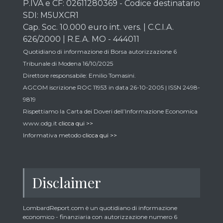
P.IVA e CF: 02611280369 - Codice destinatario
SDI: M5UXCR1
Cap. Soc. 10.000 euro int. vers. | C.C.I.A.
626/2000 | R.E.A. MO - 444011
Quotidiano di informazione di Borsa autorizzazione 6
Tribunale di Modena 16/10/2025
Direttore responsabile: Emilio Tomasini.
AGCOM iscrizione ROC 11953 in data 26-10-2005 | ISSN 2498-
9819
Rispettiamo la Carta dei Doveri dell’Informazione Economica
www.odg.it
clicca qui >>
Informativa metodo
clicca qui >>
Disclaimer
LombardReport.com è un quotidiano di informazione
economico - finanziaria con autorizzazione numero 6