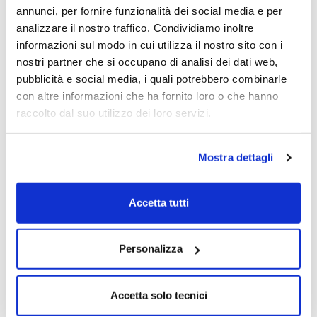
pubblicherà i dati del terzo trimestre il
annunci, per fornire funzionalità dei social media e per
31/10 (YTD ha perso il 52% ma pare che
analizzare il nostro traffico. Condividiamo inoltre
ultimamenete si sia stabilizzato, ma rimane
informazioni sul modo in cui utilizza il nostro sito con i
pur sempre discretamente volatile).
nostri partner che si occupano di analisi dei dati web,
pubblicità e social media, i quali potrebbero combinarle
con altre informazioni che ha fornito loro o che hanno
La volatilità implicita media del certificato
raccolto dal suo utilizzo dei loro servizi.
è del 38%.
Mostra dettagli
Ma qui siamo di fronte ad un investimento
a breve/brevissimo termine e proprio per
Accetta tutti
questo la valutazione complessiva diventa
soggettiva, pur essendo un rendimento ed
una struttura, a mio giudizio, molto
Personalizza
attraente.
Accetta solo tecnici
Paolo Vandelli