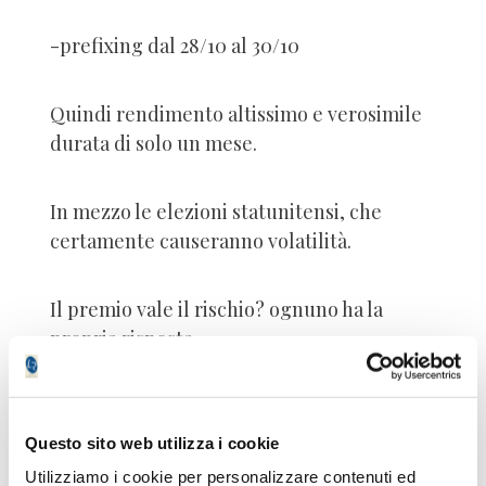
-prefixing dal 28/10 al 30/10
Quindi rendimento altissimo e verosimile
durata di solo un mese.
In mezzo le elezioni statunitensi, che
certamente causeranno volatilità.
Il premio vale il rischio? ognuno ha la
propria risposta.
Il titolo INTEL , che viene da un periodo
piuttosto burrascoso, ora quota 22,6 e negli
Questo sito web utilizza i cookie
ultimi 5 anni ha avuto un minimo a 17/18;
Utilizziamo i cookie per personalizzare contenuti ed