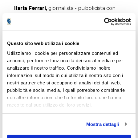
Ilaria Ferrari,
giornalista - pubblicista con
esperienza nel risk management, settore
nel quale lavora per un'importante istituto
finanziario privato italiano
Questo sito web utilizza i cookie
Virginio Frigieri,
giornalista-pubblicista è
Utilizziamo i cookie per personalizzare contenuti ed
stato direttore responsabile di
annunci, per fornire funzionalità dei social media e per
lombardreport.com per diversi anni. Esperto
analizzare il nostro traffico. Condividiamo inoltre
di analisi tecnica "non convenzionale"
informazioni sul modo in cui utilizza il nostro sito con i
nostri partner che si occupano di analisi dei dati web,
Paolo Vandelli,
uno dei massimi esperti di
pubblicità e social media, i quali potrebbero combinarle
certificate in Italia
con altre informazioni che ha fornito loro o che hanno
raccolto dal suo utilizzo dei loro servizi.
ðŸ’¼
Perché partecipare?
Mostra dettagli
Scopri strategie validate da decenni di
esperienza