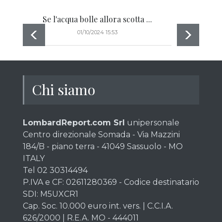
Se l'acqua bolle allora scotta ...
Il r
01/10/2024 15:53
Chi siamo
LombardReport.com Srl
unipersonale
Centro direzionale Somada - Via Mazzini
184/B - piano terra - 41049 Sassuolo - MO
ITALY
Tel 02 30314494
P.IVA e CF: 02611280369 - Codice destinatario
SDI: M5UXCR1
Cap. Soc. 10.000 euro int. vers. | C.C.I.A.
626/2000 | R.E.A. MO - 444011