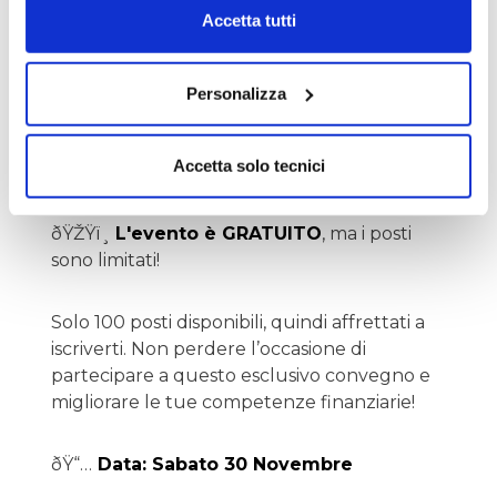
Accetta tutti
Accedi a metodologie rapide ed efficaci per
individuare le vere opportunità di mercato
Personalizza
Interagisci con i più grandi esperti italiani di
Accetta solo tecnici
trading e finanza
ðŸŽŸï¸
L'evento è GRATUITO
, ma i posti
sono limitati!
Solo 100 posti disponibili, quindi affrettati a
iscriverti. Non perdere l’occasione di
partecipare a questo esclusivo convegno e
migliorare le tue competenze finanziarie!
ðŸ“…
Data: Sabato 30 Novembre