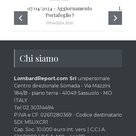
07/04/2024 - Aggiornamento
La tran
Portafoglio !
07/04/2024 20:20
Chi siamo
LombardReport.com Srl
unipersonale
Centro direzionale Somada - Via Mazzini
184/B - piano terra - 41049 Sassuolo - MO
ITALY
Tel 02 30314494
P.IVA e CF: 02611280369 - Codice destinatario
SDI: M5UXCR1
Cap. Soc. 10.000 euro int. vers. | C.C.I.A.