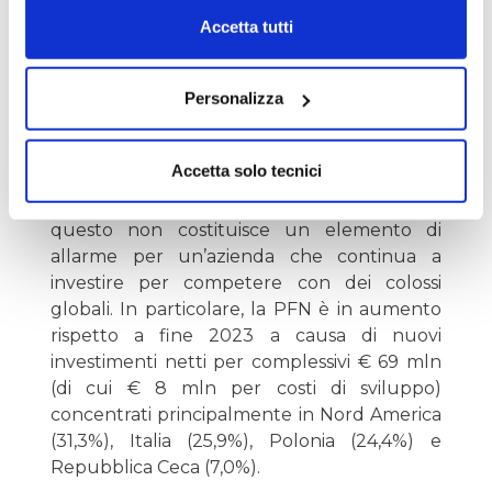
degli analisti e che l’utile ha subito
Accetta tutti
solamente una lieve flessione rispetto al
primo trimestre del 2023, possiamo dire che
il mercato si è dimostrato quantomeno
Personalizza
ingeneroso.
Accetta solo tecnici
È vero che la
posizione finanziaria netta
(PFN) è in aumento da diversi anni, ma
questo non costituisce un elemento di
allarme per un’azienda che continua a
investire per competere con dei colossi
globali. In particolare, la PFN è in aumento
rispetto a fine 2023 a causa di nuovi
investimenti netti per complessivi € 69 mln
(di cui € 8 mln per costi di sviluppo)
concentrati principalmente in Nord America
(31,3%), Italia (25,9%), Polonia (24,4%) e
Repubblica Ceca (7,0%).