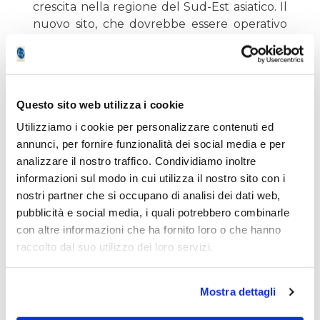
crescita nella regione del Sud-Est asiatico. Il
nuovo sito, che dovrebbe essere operativo
nel primo trimestre del 2025, produrrà
sistemi frenanti per i produttori di
motociclette.
Questo sito web utilizza i cookie
Guardando ai prossimi mesi del 2024,
Utilizziamo i cookie per personalizzare contenuti ed
nonostante il contesto di mercato
annunci, per fornire funzionalità dei social media e per
automobilistico particolarmente
analizzare il nostro traffico. Condividiamo inoltre
impegnativo, Brembo prevede di chiudere
informazioni sul modo in cui utilizza il nostro sito con i
l'anno con una crescita moderata dei ricavi,
nostri partner che si occupano di analisi dei dati web,
mantenendo i margini in termini percentuali
pubblicità e social media, i quali potrebbero combinarle
in linea con quelli del 2023.
con altre informazioni che ha fornito loro o che hanno
raccolto dal suo utilizzo dei loro servizi.
Nonostante ciò, il
titolo
da inizio maggio ha
lasciato sul campo oltre il 10%. Considerando
che i ricavi del Q1 2024 sono stati
Mostra dettagli
perfettamente in linea con le aspettative