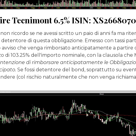
re Tecnimont 6.5% ISIN: XS266807
on ricordo se ne avessi scritto un paio di anni fa ma ri
 detentore di questa obbligazione. Emesso con tassi par
o avviso che venga rimborsato anticipatamente a partire d
zo di 103.25% dell'importo nominale, con la clausola che
 intenzione di rimborsare anticipatamente le Obbligazio
cipato.
Se fossi detentore del bond, soprattutto su eventu
endere (col rischio naturalmente che non venga richiama