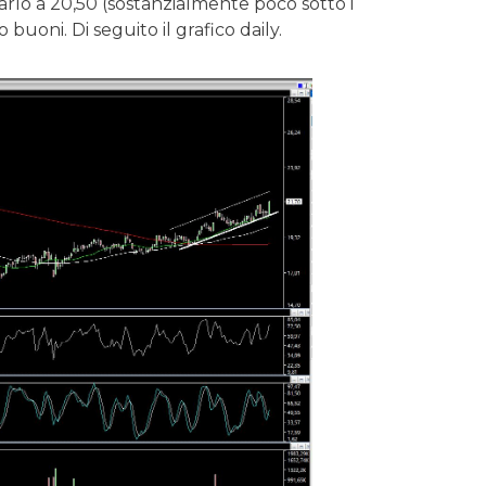
alzarlo a 20,50 (sostanzialmente poco sotto i
buoni. Di seguito il grafico daily.