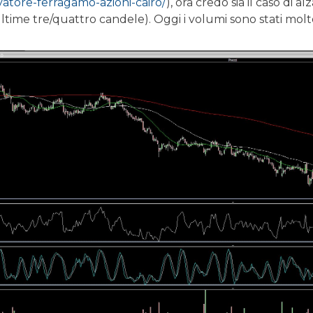
lvatore-ferragamo-azioni-cairo/
), ora credo sia il caso di 
ltime tre/quattro candele). Oggi i volumi sono stati molto 