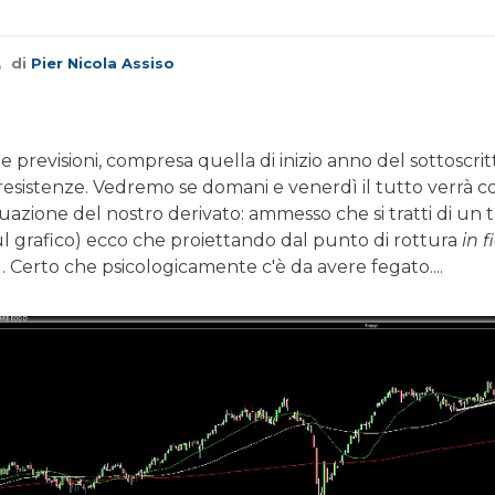
di
Pier Nicola Assiso
e previsioni, compresa quella di inizio anno del sottoscrit
 resistenze. Vedremo se domani e venerdì il tutto verrà
tuazione del nostro derivato: ammesso che si tratti di un 
sul grafico) ecco che proiettando dal punto di rottura
in f
 Certo che psicologicamente c'è da avere fegato....