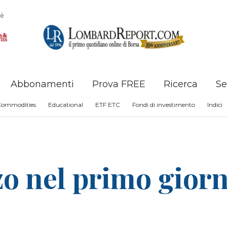
è
Abbonamenti
Prova FREE
Ricerca
Se
Commodities
Educational
ETF ETC
Fondi di investimento
Indici
lzo nel primo gior