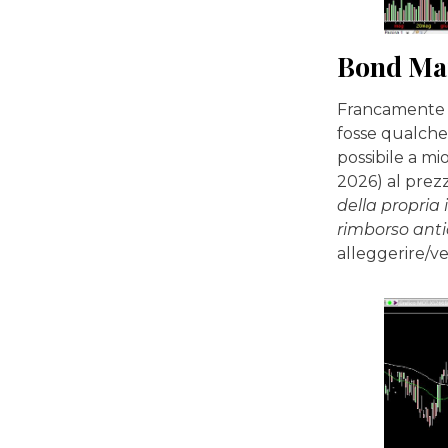
Bond Mai
Francamente n
fosse qualche
possibile a mi
2026) al prez
della propria
rimborso anti
alleggerire/v