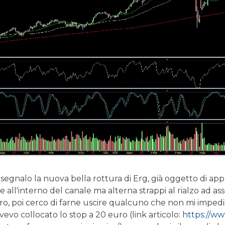
egnalo la nuova bella rottura di Erg, già oggetto di appr
all'interno del canale ma alterna strappi al rialzo ad as
tro, poi cerco di farne uscire qualcuno che non mi impedi
vevo collocato lo stop a 20 euro (link articolo:
https://w