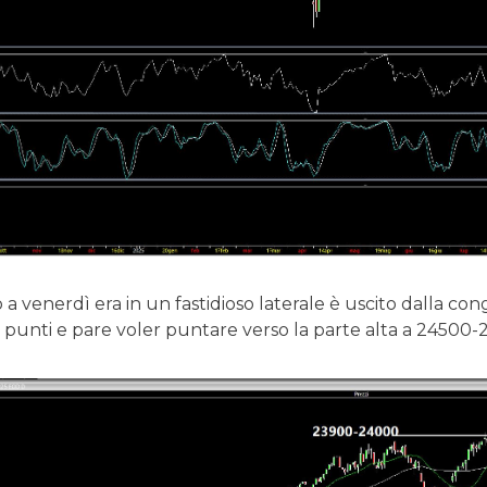
o a venerdì era in un fastidioso laterale è uscito dalla co
unti e pare voler puntare verso la parte alta a 24500-