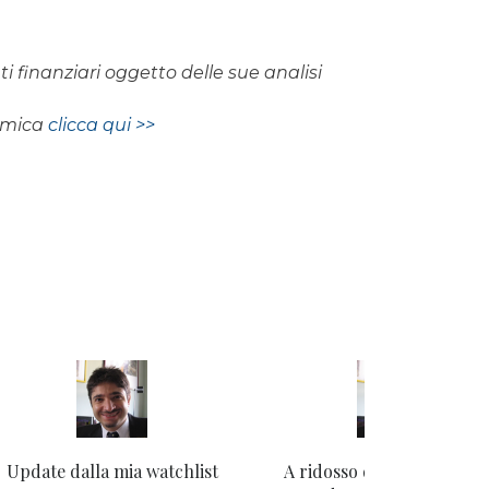
i finanziari oggetto delle sue analisi
nomica
clicca qui >>
Update dalla mia watchlist
A ridosso della settimana 