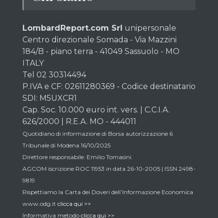
LombardReport.com Srl
unipersonale
Centro direzionale Somada - Via Mazzini
184/B - piano terra - 41049 Sassuolo - MO
ITALY
Tel 02 30314494
P.IVA e CF: 02611280369 - Codice destinatario
SDI: M5UXCR1
Cap. Soc. 10.000 euro int. vers. | C.C.I.A.
626/2000 | R.E.A. MO - 444011
Quotidiano di informazione di Borsa autorizzazione 6
Tribunale di Modena 16/10/2025
Direttore responsabile: Emilio Tomasini.
AGCOM iscrizione ROC 11953 in data 26-10-2005 | ISSN 2498-
9819
Rispettiamo la Carta dei Doveri dell’Informazione Economica
www.odg.it
clicca qui >>
Informativa metodo
clicca qui >>