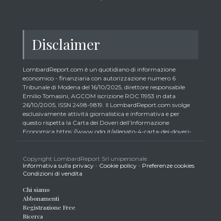
Disclaimer
LombardReport.com è un quotidiano di informazione
economico - finanziaria con autorizzazione numero 6
Tribunale di Modena del 16/10/2025, direttore responsabile
Emilio Tomasini, AGCOM iscrizione ROC 11953 in data
26/10/2005, ISSN 2498-9819. Il LombardReport.com svolge
esclusivamente attività giornalistica e informativa e per
questo rispetta la Carta dei Doveri dell’Informazione
Economica https://www.odg.it/allegato-4-carta-dei-doveri-
dellinformazione-economica/24292. In conformità ai principi
di trasparenza imposti dalla citata Carta i lettori debbono
essere consapevoli che i collaboratori di LombardReport.com
Copyright LombardReport Srl unipersonale.
Informativa sulla privacy
-
Cookie policy
-
Preferenze cookies
iscritti all’Ordine dei Giornalisti non possono detenere i titoli
Condizioni di vendita
oggetto dei loro articoli mentre i collaboratori non giornalisti
potrebbero detenere, sebbene in percentuali minime tipiche di
Chi siamo
trader retail e comunque inferiori allo 0,5% del capitale, gli
Abbonamenti
strumenti finanziari oggetto dei loro articoli creando così un
Registrazione Free
potenziale conflitto di interesse con i lettori stessi. L’accesso al
Ricerca
presente sito implica la conoscenza e la piena accettazione