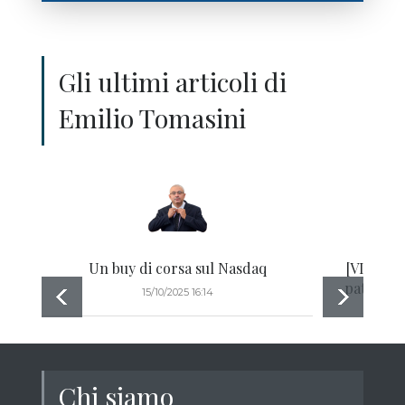
Gli ultimi articoli di
Emilio Tomasini
Un buy di corsa sul Nasdaq
[VIDEO] A
pata tra
15/10/2025 16:14
1
Chi siamo