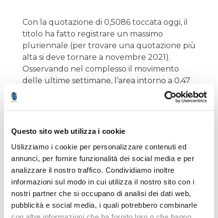
Con la quotazione di 0,5086 toccata oggi, il
titolo ha fatto registrare un massimo
pluriennale (per trovare una quotazione più
alta si deve tornare a novembre 2021).
Osservando nel complesso il movimento
delle ultime settimane, l’area intorno a 0,47
pare essere diventata un supporto, che
corrisponde con il massimo toccato tra il 19
ed il 20 agosto. Inoltre, il movimento di oggi
ha rotto con decisione una lateralizzazione
Questo sito web utilizza i cookie
partita ad inizio ottobre.
Utilizziamo i cookie per personalizzare contenuti ed
annunci, per fornire funzionalità dei social media e per
Che aggiungere ? Dito sul grilletto ...
analizzare il nostro traffico. Condividiamo inoltre
informazioni sul modo in cui utilizza il nostro sito con i
nostri partner che si occupano di analisi dei dati web,
pubblicità e social media, i quali potrebbero combinarle
con altre informazioni che ha fornito loro o che hanno