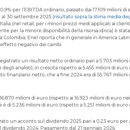
 0,9% per l’EBITDA ordinario, passato dai 17.109 milioni di
o al 30 settembre 2025 (
risultato sopra la stima media degl
Italia (nel retail, per i minori prezzi medi applicati ai client
e per la minore disponibilità della risorsa idrica) è st
a Colombia; Enel riporta che in generale in America Latin
effetto negativo dei cambi.
egistrato un risultato netto ordinario pari a 5.703 mili
 degli analisti), in crescita rispetto ai 5.455 milioni di eu
o finanziario netto, che a fine 2024 era di 55.767 milioni di
16.870 milioni di euro (rispetto ai 16.923 milioni di euro ne
è di 5.236 milioni di euro (rispetto a 5.251 milioni di eur
rato un acconto sul dividendo 2025 pari a 0,23 euro per a
ul dividendo 2024. Pagamento dal 21 gennaio 2026.