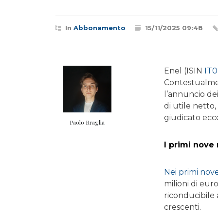
In
Abbonamento
15/11/2025 09:48
Enel (ISIN
IT
Contestualm
l’annuncio dei 
di utile netto
giudicato ecce
Paolo Braglia
I primi nove
Nei primi nov
milioni di eur
riconducibile
crescenti.