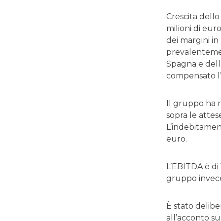
Crescita dello
milioni di eur
dei margini in 
prevalentement
Spagna e dell
compensato l’
Il gruppo ha r
sopra le attese
L’indebitament
euro.
L’EBITDA è di 
gruppo invece 
È stato delibe
all’acconto s