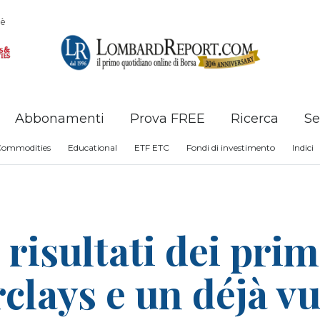
è
Abbonamenti
Prova FREE
Ricerca
Se
Commodities
Educational
ETF ETC
Fondi di investimento
Indici
 risultati dei prim
rclays e un déjà vu