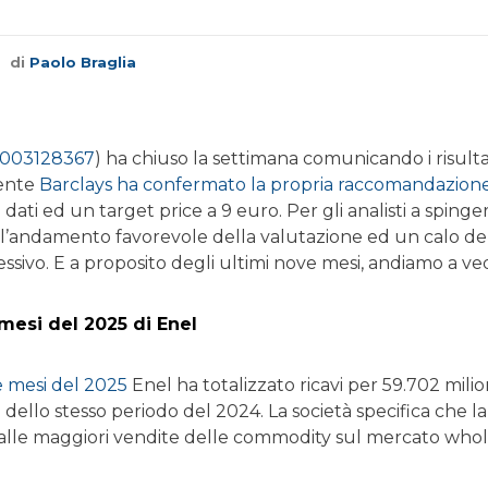
di
Paolo Braglia
0003128367
) ha chiuso la settimana comunicando i risulta
ente
Barclays ha confermato la propria raccomandazione 
dati ed un target price a 9 euro. Per gli analisti a spingere
, l’andamento favorevole della valutazione ed un calo de
ssivo. E a proposito degli ultimi nove mesi, andiamo a ve
 mesi del 2025 di Enel
e mesi del 2025
Enel ha totalizzato ricavi per 59.702 milio
o dello stesso periodo del 2024. La società specifica che
 alle maggiori vendite delle commodity sul mercato whole