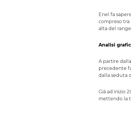
Enel fa saper
compreso tra 
alta del range 
Analisi grafi
A partire dall
precedente fas
dalla seduta 
Già ad inizio 2
mettendo la t