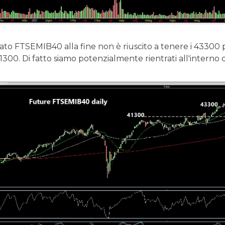
ivato FTSEMIB40 alla fine non è riuscito a tenere i 4330
1300. Di fatto siamo potenzialmente rientrati all'intern