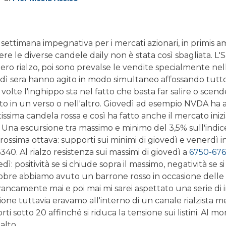
settimana impegnativa per i mercati azionari, in primis am
ere le diverse candele daily non è stata così sbagliata. L'
ero rialzo, poi sono prevalse le vendite specialmente nel
vedì sera hanno agito in modo simultaneo affossando tutto
ù volte l'inghippo sta nel fatto che basta far salire o sce
to in un verso o nell'altro. Giovedì ad esempio NVDA ha 
ssima candela rossa e così ha fatto anche il mercato inizi
. Una escursione tra massimo e minimo del 3,5% sull'indic
prossima ottava: supporti sui minimi di giovedì e venerdì 
6340. Al rialzo resistenza sui massimi di giovedì a
6750-67
edì: positività se si chiude sopra il massimo, negatività se
ottobre abbiamo avuto un barrone rosso in occasione delle 
ancamente mai e poi mai mi sarei aspettato una serie di ins
ione tuttavia eravamo all'interno di un canale rialzista 
iporti sotto 20 affinché si riduca la tensione sui listini. A
alto.