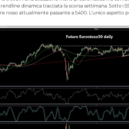
trendline dinamica tracciata la scorsa settimana. Sotto i 
ore rosso attualmente passante a 5400. L'unico aspetto pos