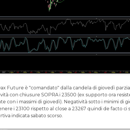
Dax Future è "comandato" dalla candela di giovedì parzial
tività con chiusure SOPRA i 23500 (ex supporto ora resis
e con i massimi di giovedì). Negatività sotto i minimi di 
tenere i 23100 rispetto al close a 23267 quindi de facto ci
rtiva indicata sabato scorso.