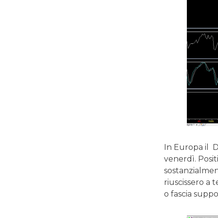
In Europa il 
venerdì. Posi
sostanzialment
riuscissero a 
o fascia suppo