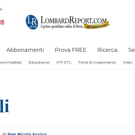
è
Abbonamenti
Prova FREE
Ricerca
Se
Commodities
Educational
ETF ETC
Fondi di investimento
Indici
li
di
Pier Nicola Assiso