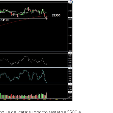
que delicata: supporto testato a 5500 e