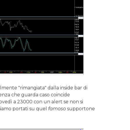
mente "rimangiata" dalla inside bar di
tenza che guarda caso coincide
giovedì a 23000 con un alert se non si
 siamo portati su quel
famoso
supportone