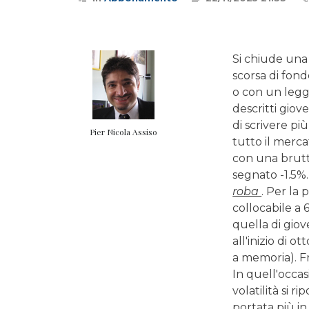
Si chiude una 
scorsa di fond
o con un legg
descritti gio
di scrivere pi
Pier Nicola Assiso
tutto il merca
con una brutti
segnato -1.5%
roba
. Per la 
collocabile a 
quella di giov
all'inizio di 
a memoria). Fr
In quell'occas
volatilità si r
portata più in 