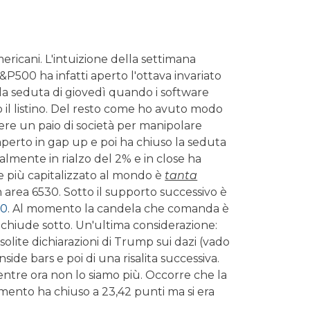
ericani. L'intuizione della settimana
S&P500 ha infatti aperto l'ottava invariato
la seduta di giovedì quando i software
 il listino. Del resto come ho avuto modo
ndere un paio di società per manipolare
aperto in gap up e poi ha chiuso la seduta
almente in rialzo del 2% e in close ha
e più capitalizzato al mondo è
tanta
in area 6530. Sotto il supporto successivo è
60
. Al momento la candela che comanda è
 si chiude sotto. Un'ultima considerazione:
solite dichiarazioni di Trump sui dazi (vado
ide bars e poi di una risalita successiva.
mentre ora non lo siamo più. Occorre che la
l momento ha chiuso a 23,42 punti ma si era