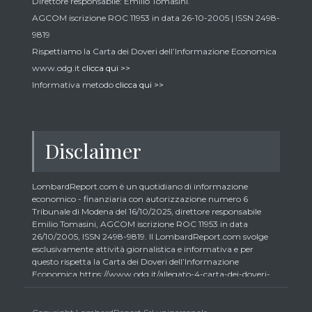
Direttore responsabile: Emilio Tomasini.
AGCOM iscrizione ROC 11953 in data 26-10-2005 | ISSN 2498-
9819
Rispettiamo la Carta dei Doveri dell’Informazione Economica
www.odg.it
clicca qui >>
Informativa metodo
clicca qui >>
Disclaimer
LombardReport.com è un quotidiano di informazione
economico - finanziaria con autorizzazione numero 6
Tribunale di Modena del 16/10/2025, direttore responsabile
Emilio Tomasini, AGCOM iscrizione ROC 11953 in data
26/10/2005, ISSN 2498-9819. Il LombardReport.com svolge
esclusivamente attività giornalistica e informativa e per
questo rispetta la Carta dei Doveri dell’Informazione
Economica https://www.odg.it/allegato-4-carta-dei-doveri-
dellinformazione-economica/24292. In conformità ai principi
di trasparenza imposti dalla citata Carta i lettori debbono
essere consapevoli che i collaboratori di LombardReport.com