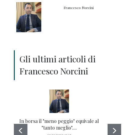
Francesco Norcini
Gli ultimi articoli di
Francesco Norcini
In borsa il "meno peggio" equivale al
Il s
"tanto meglio"....