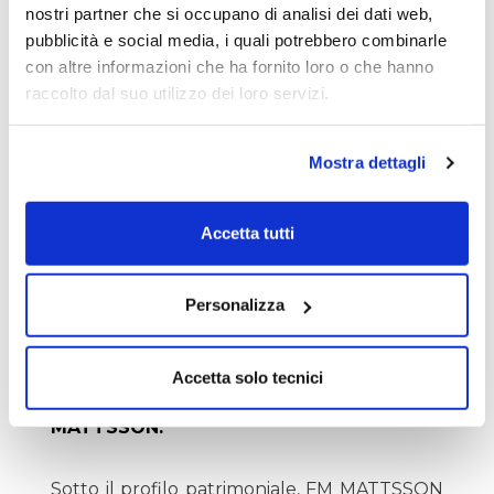
si conferma positivo a
SEK 116,6 mln
(116,2
nostri partner che si occupano di analisi dei dati web,
nel 2024), grazie a un efficace controllo del
pubblicità e social media, i quali potrebbero combinarle
capitale circolante.
con altre informazioni che ha fornito loro o che hanno
raccolto dal suo utilizzo dei loro servizi.
Gli
investimenti materiali
sono stati
contenuti a
SEK 16,7 mln
, concentrati sullo
Mostra dettagli
stabilimento di Mora, mentre quelli
immateriali
(per lo sviluppo di nuovi
prodotti) sono saliti a
SEK 14,8 mln
.
Accetta tutti
Il cash flow operativo rimane solido,
sostenendo la capacità di
Personalizza
autofinanziamento del gruppo anche in un
contesto economico incerto.
Accetta solo tecnici
PFN (Cash – Debiti Finanziari) DI FM
MATTSSON:
Sotto il profilo patrimoniale, FM MATTSSON