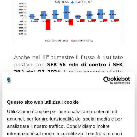
Anche nel III° trimestre il flusso è risultato
positivo, con
SEK 56 mln di contro i SEK
29,1 del Q3 2024
. Il rafforzamento riflette
una gestione più efficiente del capitale
circolante e un focus costante sul
contenimento delle scorte, tema su cui la
società continua a lavorare per bilanciare
Questo sito web utilizza i cookie
capacità di consegna e ottimizzazione
Utilizziamo i cookie per personalizzare contenuti ed
logistica.
annunci, per fornire funzionalità dei social media e per
analizzare il nostro traffico. Condividiamo inoltre
Il
cash flow dopo attività d’investimento
informazioni sul modo in cui utilizza il nostro sito con i