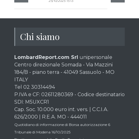
25/10/2025 15:13
Chi siamo
LombardReport.com Srl
unipersonale
Centro direzionale Somada - Via Mazzini
184/B - piano terra - 41049 Sassuolo - MO
ITALY
Tel 02 30314494
P.IVA e CF: 02611280369 - Codice destinatario
SDI: M5UXCR1
Cap. Soc. 10.000 euro int. vers. | C.C.I.A.
626/2000 | R.E.A. MO - 444011
Quotidiano di informazione di Borsa autorizzazione 6
Tribunale di Modena 16/10/2025