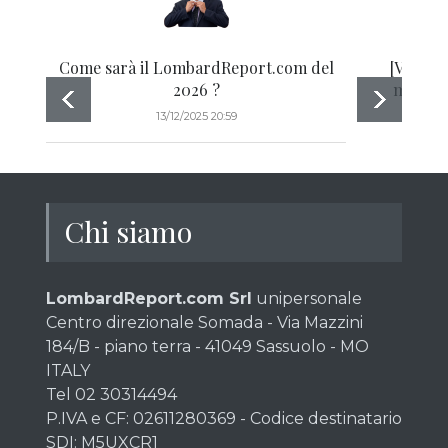
Come sarà il LombardReport.com del
[Video] 
2026 ?
morsa d
13/12/2025 20:59
Chi siamo
LombardReport.com Srl
unipersonale
Centro direzionale Somada - Via Mazzini
184/B - piano terra - 41049 Sassuolo - MO
ITALY
Tel 02 30314494
P.IVA e CF: 02611280369 - Codice destinatario
SDI: M5UXCR1