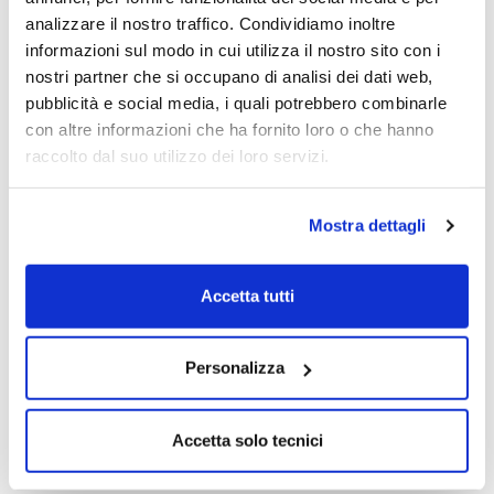
luna
analizzare il nostro traffico. Condividiamo inoltre
informazioni sul modo in cui utilizza il nostro sito con i
nostri partner che si occupano di analisi dei dati web,
pubblicità e social media, i quali potrebbero combinarle
con altre informazioni che ha fornito loro o che hanno
raccolto dal suo utilizzo dei loro servizi.
Mostra dettagli
Accetta tutti
REGENERON: tra il dire e il fare … ma se
Personalizza
passa i massimi compriamo e idem se ritraccia
ELI LILLY: spettacolare ritracciamento sul
Accetta solo tecnici
massimo precedente