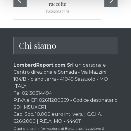
raccolte
11/02/2025 14:15
Chi siamo
LombardReport.com Srl
unipersonale
Centro direzionale Somada - Via Mazzini
184/B - piano terra - 41049 Sassuolo - MO
ITALY
Tel 02 30314494
P.IVA e CF: 02611280369 - Codice destinatario
SDI: M5UXCR1
Cap. Soc. 10.000 euro int. vers. | C.C.I.A.
626/2000 | R.E.A. MO - 444011
Quotidiano di informazione di Borsa autorizzazione 6