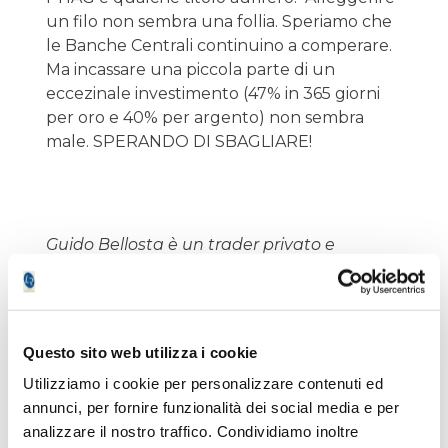
un filo non sembra una follia. Speriamo che
le Banche Centrali continuino a comperare.
Ma incassare una piccola parte di un
eccezinale investimento (47% in 365 giorni
per oro e 40% per argento) non sembra
male. SPERANDO DI SBAGLIARE!
Guido Bellosta è un trader privato e
potrebbe detenere gli strumenti finanziari
oggetto delle sue analisi risultando così in
conflitto di interesse con i lettori.
Il nostro giornale rispetta la Carta dei
Questo sito web utilizza i cookie
Doveri dell’Informazione Economica
clicca
Utilizziamo i cookie per personalizzare contenuti ed
qui >>
annunci, per fornire funzionalità dei social media e per
Informativa metodo
clicca qui >>
analizzare il nostro traffico. Condividiamo inoltre