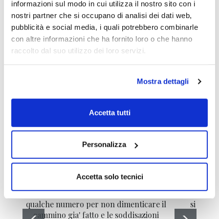
informazioni sul modo in cui utilizza il nostro sito con i
nostri partner che si occupano di analisi dei dati web,
Guido Bellosta
pubblicità e social media, i quali potrebbero combinarle
con altre informazioni che ha fornito loro o che hanno
raccolto dal suo utilizzo dei loro servizi.
Mostra dettagli
Gli ultimi articoli di
Accetta tutti
Guido Bellosta
Personalizza
Accetta solo tecnici
qualche numero per non dimenticare il
si svegl
cammino gia' fatto e le soddisazioni