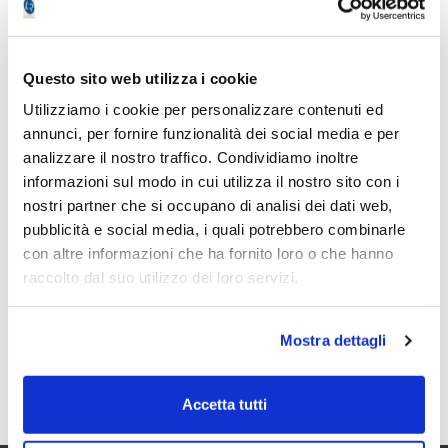
Questo sito web utilizza i cookie
Utilizziamo i cookie per personalizzare contenuti ed
Gli ultimi articoli di
annunci, per fornire funzionalità dei social media e per
analizzare il nostro traffico. Condividiamo inoltre
Emilio Tomasini
informazioni sul modo in cui utilizza il nostro sito con i
nostri partner che si occupano di analisi dei dati web,
pubblicità e social media, i quali potrebbero combinarle
con altre informazioni che ha fornito loro o che hanno
raccolto dal suo utilizzo dei loro servizi.
4 acquisti su titoli Nasdaq: ci giochiamo il
Per il 
Mostra dettagli
trend al rialzo
fase di
24/02/2025 14:31
Accetta tutti