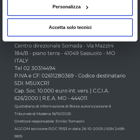
Personalizza
Chi siamo
Accetta solo tecnici
LombardReport.com Srl
unipersonale
Centro direzionale Somada - Via Mazzini
184/B - piano terra - 41049 Sassuolo - MO
ITALY
Tel 02 30314494
P.IVA e CF: 02611280369 - Codice destinatario
SDI: M5UXCR1
Cap. Soc. 10.000 euro int. vers. | C.C.I.A.
626/2000 | R.E.A. MO - 444011
Quotidiano di informazione di Borsa autorizzazione 6
Tribunale di Modena 16/10/2025
Direttore responsabile: Emilio Tomasini.
AGCOM iscrizione ROC 11953 in data 26-10-2005 | ISSN 2498-
9819