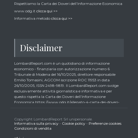
Rispettiamo la Carta dei Doveri dell’Informazione Economica
www.odg.it
clicca qui >>
Informativa metodo
clicca qui >>
Disclaimer
LombardReport.com è un quotidiano di informazione
economico - finanziaria con autorizzazione numero 6
Tribunale di Modena del 16/10/2025, direttore responsabile
Emilio Tomasini, AGCOM iscrizione ROC 11953 in data
26/10/2005, ISSN 2498-9819. Il LombardReport.com svolge
esclusivamente attività giornalistica e informativa e per
questo rispetta la Carta dei Doveri dell’Informazione
Economica https://www.odg.it/allegato-4-carta-dei-doveri-
dellinformazione-economica/24292. In conformità ai principi
di trasparenza imposti dalla citata Carta i lettori debbono
essere consapevoli che i collaboratori di LombardReport.com
Copyright LombardReport Srl unipersonale.
Informativa sulla privacy
-
Cookie policy
-
Preferenze cookies
iscritti all’Ordine dei Giornalisti non possono detenere i titoli
Condizioni di vendita
oggetto dei loro articoli mentre i collaboratori non giornalisti
potrebbero detenere, sebbene in percentuali minime tipiche di