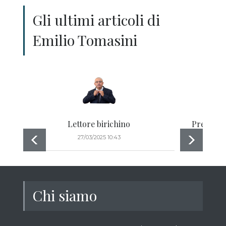
Gli ultimi articoli di
Emilio Tomasini
Lettore birichino
Prendiam
27/03/2025 10:43
Chi siamo