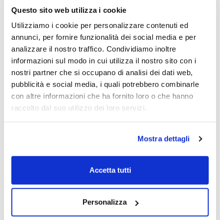
Era ormai da quasi 2 anni che il popolo
Questo sito web utilizza i cookie
Lombard non si incontrava per fare il punto
Utilizziamo i cookie per personalizzare contenuti ed
della situazione e questa sarà una occasione
annunci, per fornire funzionalità dei social media e per
d’oro per rinsaldare vecchi legami e
analizzare il nostro traffico. Condividiamo inoltre
soprattutto per intrecciarne di nuovi. E
informazioni sul modo in cui utilizza il nostro sito con i
magari sbirciare su qualche nuovo ISIN da
nostri partner che si occupano di analisi dei dati web,
mettere in portafoglio …
pubblicità e social media, i quali potrebbero combinarle
con altre informazioni che ha fornito loro o che hanno
CLICCA QUI PER PRENOTARE UN POSTO
raccolto dal suo utilizzo dei loro servizi.
>>
Mostra dettagli
Sarà un piacere incontrare di nuovo i nostro
lettori, potendo dare la priorità agli abbonati
prima che l'evento venga reso pubblico a
Accetta tutti
tutti.
Personalizza
Non esitare! Riserva il tuo posto per essere
sicuro di rientrare nei 100 posti a sedere !