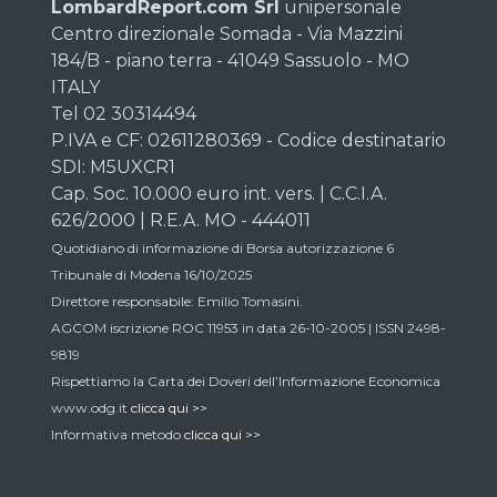
LombardReport.com Srl
unipersonale
Centro direzionale Somada - Via Mazzini
184/B - piano terra - 41049 Sassuolo - MO
ITALY
Tel 02 30314494
P.IVA e CF: 02611280369 - Codice destinatario
SDI: M5UXCR1
Cap. Soc. 10.000 euro int. vers. | C.C.I.A.
626/2000 | R.E.A. MO - 444011
Quotidiano di informazione di Borsa autorizzazione 6
Tribunale di Modena 16/10/2025
Direttore responsabile: Emilio Tomasini.
AGCOM iscrizione ROC 11953 in data 26-10-2005 | ISSN 2498-
9819
Rispettiamo la Carta dei Doveri dell’Informazione Economica
www.odg.it
clicca qui >>
Informativa metodo
clicca qui >>