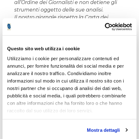
all’Ordine dei Giornalisti e non detiene gli
strumenti oggetto delle sue analisi.
Il nostro giornale rispetta la Carta dei
Doveri dell’Informazione Economica
clicca
qui >>
Informativa metodo
clicca qui >>
Questo sito web utilizza i cookie
Utilizziamo i cookie per personalizzare contenuti ed
Paolo Braglia
annunci, per fornire funzionalità dei social media e per
analizzare il nostro traffico. Condividiamo inoltre
informazioni sul modo in cui utilizza il nostro sito con i
nostri partner che si occupano di analisi dei dati web,
pubblicità e social media, i quali potrebbero combinarle
con altre informazioni che ha fornito loro o che hanno
Non accontentarti solo degli
raccolto dal suo utilizzo dei loro servizi.
articoli Free!
Mostra dettagli
Registrati
gratuitamente
e avrai
accesso senza limitazioni
ai servizi