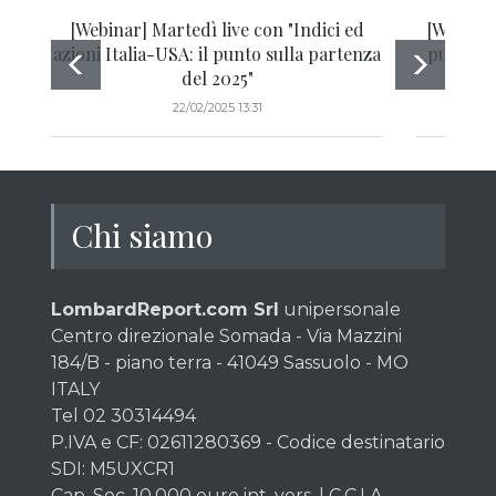
[Webinar] Martedì live con "Indici ed
[Webinar]
azioni Italia-USA: il punto sulla partenza
punto su
del 2025"
22/02/2025 13:31
Chi siamo
LombardReport.com Srl
unipersonale
Centro direzionale Somada - Via Mazzini
184/B - piano terra - 41049 Sassuolo - MO
ITALY
Tel 02 30314494
P.IVA e CF: 02611280369 - Codice destinatario
SDI: M5UXCR1
Cap. Soc. 10.000 euro int. vers. | C.C.I.A.