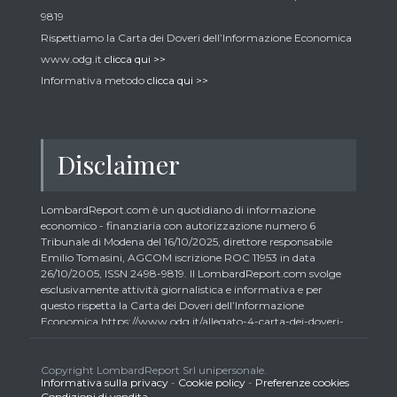
9819
Rispettiamo la Carta dei Doveri dell’Informazione Economica
www.odg.it
clicca qui >>
Informativa metodo
clicca qui >>
Disclaimer
LombardReport.com è un quotidiano di informazione
economico - finanziaria con autorizzazione numero 6
Tribunale di Modena del 16/10/2025, direttore responsabile
Emilio Tomasini, AGCOM iscrizione ROC 11953 in data
26/10/2005, ISSN 2498-9819. Il LombardReport.com svolge
esclusivamente attività giornalistica e informativa e per
questo rispetta la Carta dei Doveri dell’Informazione
Economica https://www.odg.it/allegato-4-carta-dei-doveri-
dellinformazione-economica/24292. In conformità ai principi
di trasparenza imposti dalla citata Carta i lettori debbono
essere consapevoli che i collaboratori di LombardReport.com
Copyright LombardReport Srl unipersonale.
Informativa sulla privacy
-
Cookie policy
-
Preferenze cookies
iscritti all’Ordine dei Giornalisti non possono detenere i titoli
Condizioni di vendita