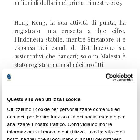
milioni di dollari nel primo trimestre 2025.
Hong Kong, la sua attività di punta, ha
registrato una crescita a due cifre,
l’Indonesia stabile, mentre Singapore si è
espansa nei canali di distribuzione sia
assicurativi che bancari; solo in Malesia è
stato registrato un calo dei profitti.
Eastspring, la divisione di gestione
patrimoniale dell’azienda, ha dichiarato
Questo sito web utilizza i cookie
fondi in gestione pari a 256 miliardi di
dollari, in leggero calo rispetto ai 258
Utilizziamo i cookie per personalizzare contenuti ed
annunci, per fornire funzionalità dei social media e per
miliardi di dollari di fine 2024.
analizzare il nostro traffico. Condividiamo inoltre
informazioni sul modo in cui utilizza il nostro sito con i
Inoltre l’Amministratore delegato ha
nostri partner che si occupano di analisi dei dati web,