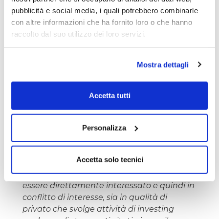
dichiarato che ‘l’attuale incertezza
pubblicità e social media, i quali potrebbero combinarle
tariffaria non ha un impatto diretto sulla
con altre informazioni che ha fornito loro o che hanno
raccolto dal suo utilizzo dei loro servizi.
nostra attività’
Mostra dettagli
In conclusione: certificato utile anche in
ottica di diversificazione sui titoli finanziari
e con rendimento e protezione molto
Accetta tutti
significativi.
Personalizza
Paolo Vandelli
Accetta solo tecnici
L'autore del presente articolo potrebbe
essere direttamente interessato e quindi in
conflitto di interesse, sia in qualità di
privato che svolge attività di investing