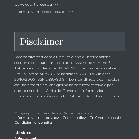
www.odg.it
clicca qui >>
Informativa metodo
clicca qui >>
Disclaimer
LombardReport.com è un quotidiano di informazione
economico - finanziaria con autorizzazione numero 6
Tribunale di Modena del 16/10/2025, direttore responsabile
Emilio Tomasini, AGCOM iscrizione ROC 11953 in data
26/10/2005, ISSN 2498-9819. Il LombardReport.com svolge
esclusivamente attività giornalistica e informativa e per
questo rispetta la Carta dei Doveri dell’Informazione
Economica https://www.odg.it/allegato-4-carta-dei-doveri-
dellinformazione-economica/24292. In conformità ai principi
di trasparenza imposti dalla citata Carta i lettori debbono
essere consapevoli che i collaboratori di LombardReport.com
Copyright LombardReport Srl unipersonale.
Informativa sulla privacy
-
Cookie policy
-
Preferenze cookies
iscritti all’Ordine dei Giornalisti non possono detenere i titoli
Condizioni di vendita
oggetto dei loro articoli mentre i collaboratori non giornalisti
potrebbero detenere, sebbene in percentuali minime tipiche di
Chi siamo
trader retail e comunque inferiori allo 0,5% del capitale, gli
Abbonamenti