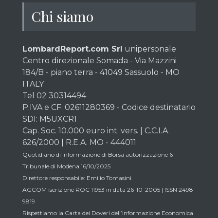
Chi siamo
LombardReport.com Srl
unipersonale
Centro direzionale Somada - Via Mazzini
184/B - piano terra - 41049 Sassuolo - MO
ITALY
Tel 02 30314494
P.IVA e CF: 02611280369 - Codice destinatario
SDI: M5UXCR1
Cap. Soc. 10.000 euro int. vers. | C.C.I.A.
626/2000 | R.E.A. MO - 444011
Quotidiano di informazione di Borsa autorizzazione 6
Tribunale di Modena 16/10/2025
Direttore responsabile: Emilio Tomasini.
AGCOM iscrizione ROC 11953 in data 26-10-2005 | ISSN 2498-
9819
Rispettiamo la Carta dei Doveri dell’Informazione Economica