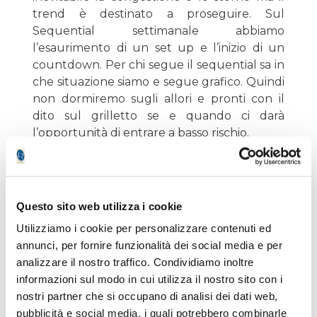
trend è destinato a proseguire. Sul
Sequential settimanale abbiamo
l’esaurimento di un set up e l’inizio di un
countdown. Per chi segue il sequential sa in
che situazione siamo e segue grafico. Quindi
non dormiremo sugli allori e pronti con il
dito sul grilletto se e quando ci darà
l’opportunità di entrare a basso rischio.
GOLDMAN SACHS: bel triangolo orizzonale
sui massimi dei massimi, roba da intenditori.
Vediamo come evolve e se stornasse un
Questo sito web utilizza i cookie
poco sarebbe un altro trade dei matti da
Utilizziamo i cookie per personalizzare contenuti ed
fare.
annunci, per fornire funzionalità dei social media e per
analizzare il nostro traffico. Condividiamo inoltre
MONSTER: sta congestionando sui minimi
informazioni sul modo in cui utilizza il nostro sito con i
dobbiamo comprarla altrimenti ci scappa.
nostri partner che si occupano di analisi dei dati web,
Non ho il coraggio di metterla nel
pubblicità e social media, i quali potrebbero combinarle