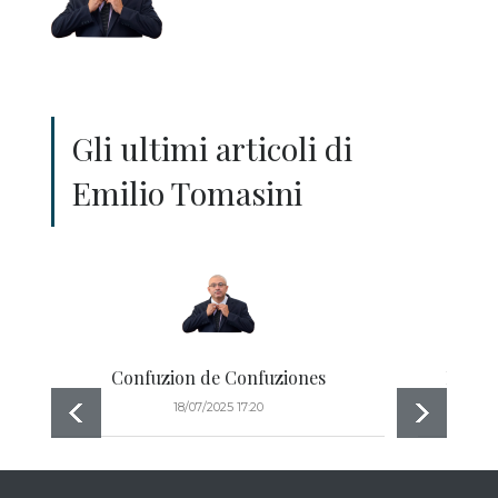
Gli ultimi articoli di
Emilio Tomasini
Confuzion de Confuziones
E' il 
18/07/2025 17:20