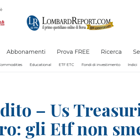
è
Abbonamenti
Prova FREE
Ricerca
Se
Commodities
Educational
ETF ETC
Fondi di investimento
Indici
dito – Us Treasur
ro: gli Etf non sm