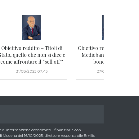
Obiettivo reddito – Titoli di
Obiettivo reddito – Vi fidat
Stato, quello che non si dice e
Mediobanca? Se sì ecco 
come affrontare il “sell off”
bond 3,75% 2026
31/08/2025 07:45
27/08/2025 11:33
di informazione economico - finanziaria con
 Modena del 16/10/2025, direttore responsabile Emilio