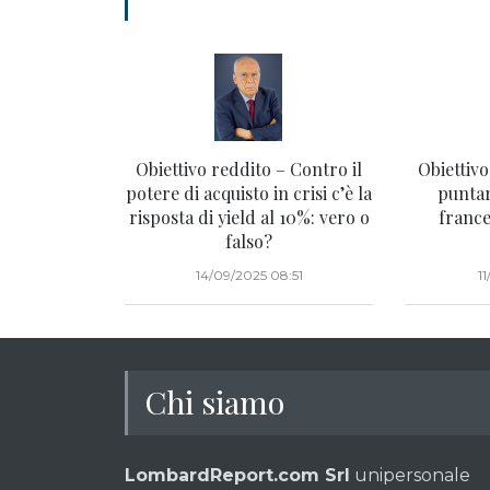
Obiettivo reddito – Contro il
Obiettivo
potere di acquisto in crisi c’è la
puntar
risposta di yield al 10%: vero o
frances
falso?
14/09/2025 08:51
1
Chi siamo
LombardReport.com Srl
unipersonale