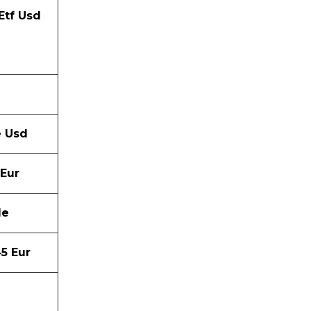
Etf Usd
e Usd
 Eur
le
45 Eur