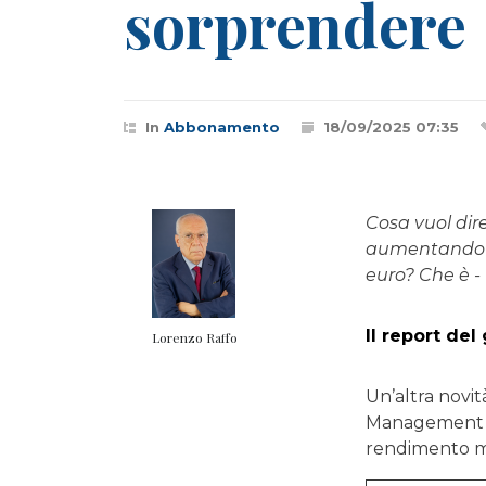
sorprendere
In
Abbonamento
18/09/2025 07:35
Cosa vuol dire
aumentando la 
euro? Che è -
Il report del
Lorenzo Raffo
Un’altra novit
Management ha 
rendimento mig