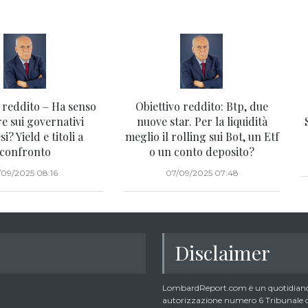
 reddito – Ha senso
Obiettivo reddito: Btp, due
e sui governativi
nuove star. Per la liquidità
i? Yield e titoli a
meglio il rolling sui Bot, un Etf
confronto
o un conto deposito?
1/09/2025 08:16
07/09/2025 07:48
Disclaimer
LombardReport.com è un quotidiano 
autorizzazione numero 6 Tribunale di