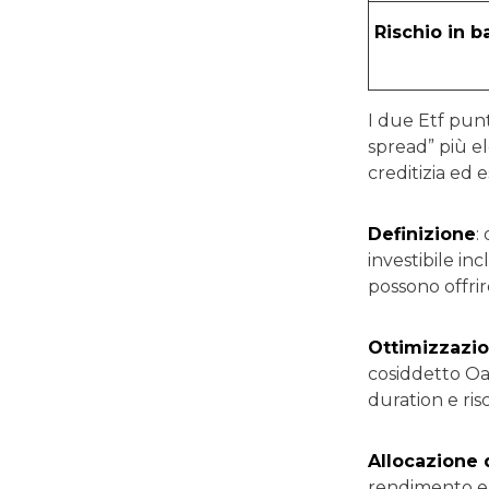
Rischio in ba
I due Etf pun
spread” più e
creditizia ed 
Definizione
:
investibile in
possono offrir
Ottimizzazi
cosiddetto Oas
duration e ris
Allocazione
rendimento e/o