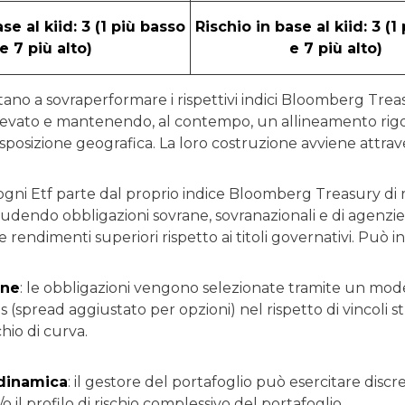
se al kiid: 3 (1 più basso
Rischio in base al kiid: 3 (1
e 7 più alto)
e 7 più alto)
tano a sovraperformare i rispettivi indici Bloomberg Trea
levato e mantenendo, al contempo, un allineamento rigoro
esposizione geografica. La loro costruzione avviene attrav
 ogni Etf parte dal proprio indice Bloomberg Treasury di 
cludendo obbligazioni sovrane, sovranazionali e di agenzi
e rendimenti superiori rispetto ai titoli governativi. Può in
one
: le obbligazioni vengono selezionate tramite un mode
 (spread aggiustato per opzioni) nel rispetto di vincoli str
chio di curva.
 dinamica
: il gestore del portafoglio può esercitare discr
 il profilo di rischio complessivo del portafoglio.