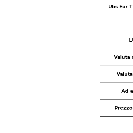
Ubs Eur T
L
Valuta
Valuta
Ad 
Prezzo 