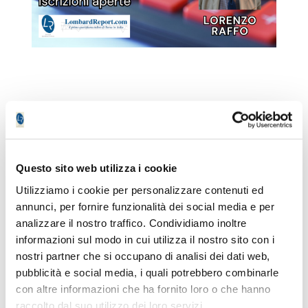
L’autore del presente articolo è iscritto
all’Ordine dei Giornalisti e non detiene gli
strumenti oggetto delle sue analisi.
Il nostro giornale rispetta la Carta dei
Questo sito web utilizza i cookie
Doveri dell’Informazione Economica
clicca
Utilizziamo i cookie per personalizzare contenuti ed
qui >>
annunci, per fornire funzionalità dei social media e per
Informativa metodo
clicca qui >>
analizzare il nostro traffico. Condividiamo inoltre
informazioni sul modo in cui utilizza il nostro sito con i
nostri partner che si occupano di analisi dei dati web,
Paolo Braglia
pubblicità e social media, i quali potrebbero combinarle
con altre informazioni che ha fornito loro o che hanno
raccolto dal suo utilizzo dei loro servizi.