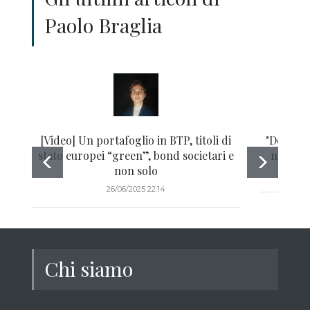
Paolo Braglia
[Video] Un portafoglio in BTP, titoli di
"Dove tr
stato europei “green”, bond societari e
mesi?" 
non solo
26/06/2025 22:14
Chi siamo