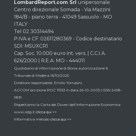
LombardReport.com Srl
unipersonale
Centro direzionale Somada - Via Mazzini
184/B - piano terra - 41049 Sassuolo - MO
ITALY
Tel 02 30314494
P.IVA e CF: 02611280369 - Codice destinatario
SDI: M5UXCR1
Cap. Soc. 10.000 euro int. vers. | C.C.I.A.
626/2000 | R.E.A. MO - 444011
Quotidiano di informazione di Borsa autorizzazione 6
Tribunale di Modena 16/10/2025
Direttore responsabile: Emilio Tomasini.
AGCOM iscrizione ROC 11953 in data 26-10-2005 | ISSN 2498-
9819
Rispettiamo la Carta dei Doveri dell’Informazione Economica
www.odg.it
clicca qui >>
Informativa metodo
clicca qui >>