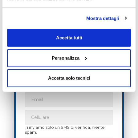
Mostra dettagli
Non accontentarti solo degli
articoli Free!
Accetta tutti
Registrati
gratuitamente
e avrai
accesso senza limitazioni
ai servizi
Personalizza
premium
per 7 giorni
!
Accetta solo tecnici
Ti inviamo solo un SMS di verifica, niente
spam.