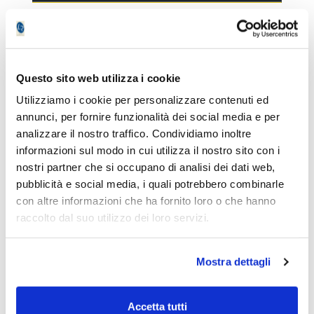
In questo caso l’investimento si concentra su
titoli di Stato dell’Eurozona con scadenza
media, compresa
tra tre e sette anni
. Il
Questo sito web utilizza i cookie
profilo rimane difensivo, ma la duration più
Utilizziamo i cookie per personalizzare contenuti ed
elevata consente di puntare a un
annunci, per fornire funzionalità dei social media e per
rendimento leggermente superiore,
analizzare il nostro traffico. Condividiamo inoltre
accettando una moderata oscillazione in più.
informazioni sul modo in cui utilizza il nostro sito con i
nostri partner che si occupano di analisi dei dati web,
Le performance più recenti mostrano un
pubblicità e social media, i quali potrebbero combinarle
+0,65% nell’ultimo mese e circa +0,95% negli
con altre informazioni che ha fornito loro o che hanno
ultimi tre mesi. Su orizzonti di tre e cinque
raccolto dal suo utilizzo dei loro servizi.
anni, il rendimento è stato rispettivamente di
+9,14% e -3,76%
Mostra dettagli
Tabella comparativa dei due ETF
difensivi
Accetta tutti