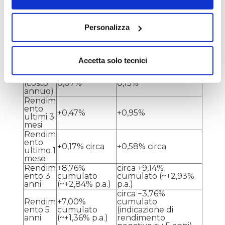
iShares EUR
iShares EUR
Government
Voce
Government Bond
Bond 0–1yr
3–7yr UCITS ETF
Personalizza
UCITS ETF
IE00B3FH761
ISIN
IE00B3VTML14
8
Quotaz
Accetta solo tecnici
Borsa Italiana
Borsa Italiana
ione
TER
(costo
0,07%
0,15%
annuo)
Rendim
ento
+0,47%
+0,95%
ultimi 3
mesi
Rendim
ento
+0,17% circa
+0,58% circa
ultimo 1
mese
Rendim
+8,76%
circa +9,14%
ento 3
cumulato
cumulato (~+2,93%
anni
(~+2,84% p.a.)
p.a.)
circa −3,76%
Rendim
+7,00%
cumulato
ento 5
cumulato
(indicazione di
anni
(~+1,36% p.a.)
rendimento