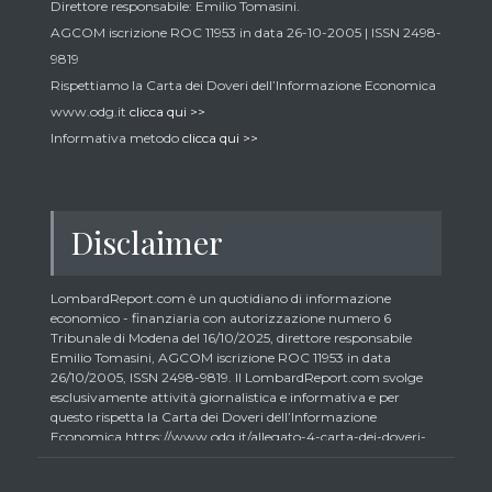
Direttore responsabile: Emilio Tomasini.
AGCOM iscrizione ROC 11953 in data 26-10-2005 | ISSN 2498-
9819
Rispettiamo la Carta dei Doveri dell’Informazione Economica
www.odg.it
clicca qui >>
Informativa metodo
clicca qui >>
Disclaimer
LombardReport.com è un quotidiano di informazione
economico - finanziaria con autorizzazione numero 6
Tribunale di Modena del 16/10/2025, direttore responsabile
Emilio Tomasini, AGCOM iscrizione ROC 11953 in data
26/10/2005, ISSN 2498-9819. Il LombardReport.com svolge
esclusivamente attività giornalistica e informativa e per
questo rispetta la Carta dei Doveri dell’Informazione
Economica https://www.odg.it/allegato-4-carta-dei-doveri-
dellinformazione-economica/24292. In conformità ai principi
di trasparenza imposti dalla citata Carta i lettori debbono