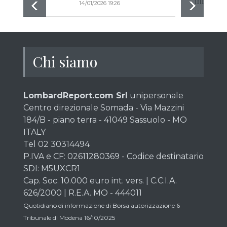
inizia a 
14/01/2026 19:26
Chi siamo
LombardReport.com Srl
unipersonale
Centro direzionale Somada - Via Mazzini
184/B - piano terra - 41049 Sassuolo - MO
ITALY
Tel 02 30314494
P.IVA e CF: 02611280369 - Codice destinatario
SDI: M5UXCR1
Cap. Soc. 10.000 euro int. vers. | C.C.I.A.
626/2000 | R.E.A. MO - 444011
Quotidiano di informazione di Borsa autorizzazione 6
Tribunale di Modena 16/10/2025