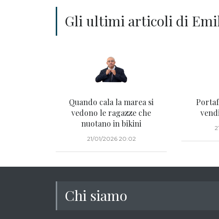
Gli ultimi articoli di Em
Quando cala la marea si
Portaf
vedono le ragazze che
vend
nuotano in bikini
2
21/01/2026 20:02
Chi siamo