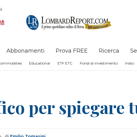
è
Abbonamenti
Prova FREE
Ricerca
Se
Commodities
Educational
ETF ETC
Fondi di investimento
Indici
ico per spiegare tu
di
Emilio Tomasini