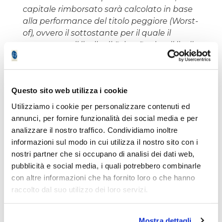
capitale rimborsato sarà calcolato in base
alla performance del titolo peggiore (Worst-
of), ovvero il sottostante per il quale il
rapporto tra il livello di fixing finale e il livello
di fixing iniziale è il più basso. Nel dettaglio,
il valore di rimborso sarà pari a: Prezzo di
emissione x (Livello di fixing finale del
Questo sito web utilizza i cookie
sottostante con la performance peggiore /
Livello di Strike del sottostante con la
Utilizziamo i cookie per personalizzare contenuti ed
performance peggiore (posto al 40% del
annunci, per fornire funzionalità dei social media e per
rispettivo livello iniziale)
analizzare il nostro traffico. Condividiamo inoltre
informazioni sul modo in cui utilizza il nostro sito con i
nostri partner che si occupano di analisi dei dati web,
Oltre il rischio mercato appena descritto, il
pubblicità e social media, i quali potrebbero combinarle
rimborso del capitale e delle eventuali
con altre informazioni che ha fornito loro o che hanno
cedole resta subordinato alla capacità
raccolto dal suo utilizzo dei loro servizi.
solvibile dell'istituto che ha emesso il titolo.
In caso di insolvenza dell'emittente,
l'investitore potrebbe perdere parte o la
Mostra dettagli