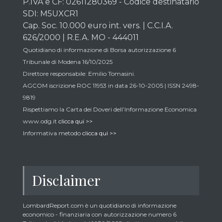
P.IVA e CF: 02611280369 - Codice destinatario
SDI: M5UXCR1
Cap. Soc. 10.000 euro int. vers. | C.C.I.A.
626/2000 | R.E.A. MO - 444011
Quotidiano di informazione di Borsa autorizzazione 6
Tribunale di Modena 16/10/2025
Direttore responsabile: Emilio Tomasini.
AGCOM iscrizione ROC 11953 in data 26-10-2005 | ISSN 2498-
9819
Rispettiamo la Carta dei Doveri dell’Informazione Economica
www.odg.it
clicca qui >>
Informativa metodo
clicca qui >>
Disclaimer
LombardReport.com è un quotidiano di informazione
economico - finanziaria con autorizzazione numero 6