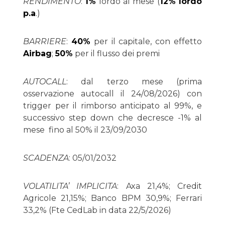
RENDIMENTO
:
1%
lordo al mese (
12% lordo
p.a
.)
BARRIERE
:
40%
per il capitale, con effetto
Airbag
;
50%
per il flusso dei premi
AUTOCALL
: dal terzo mese (prima
osservazione autocall il 24/08/2026) con
trigger per il rimborso anticipato al 99%, e
successivo step down che decresce -1% al
mese fino al 50% il 23/09/2030
SCADENZA
: 05/01/2032
VOLATILITA’ IMPLICITA
: Axa 21,4%; Credit
Agricole 21,15%; Banco BPM 30,9%; Ferrari
33,2% (Fte CedLab in data 22/5/2026)