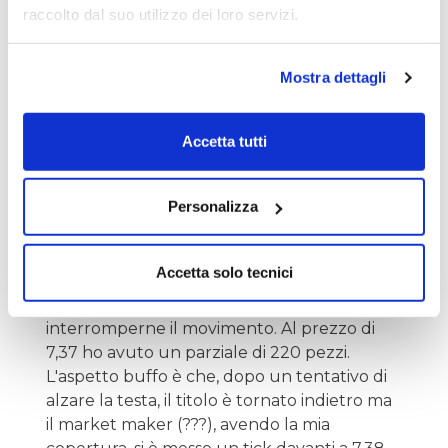
liquidity e quindi i market maker che
raccolto dal suo utilizzo dei loro servizi.
risultano la "nostra" controparte: se io
compro lui vende.
Mostra dettagli
I book sono "spoofati" ovvero riempiti di
ordini finti per influenzare psicologicamente
Accetta tutti
il mercato ma anche per rallentarne il flusso
(non va fatto).
Personalizza
Un esempio su un micro trade fatto in
giornata. Stamattina ho
shortato
Industrie
Accetta solo tecnici
De Nora per riacquistarla inizialmente a 7,37
euro dove ad occhio il software cercava di
interromperne il movimento. Al prezzo di
7,37 ho avuto un parziale di 220 pezzi.
L'aspetto buffo è che, dopo un tentativo di
alzare la testa, il titolo è tornato indietro ma
il market maker (???), avendo la mia