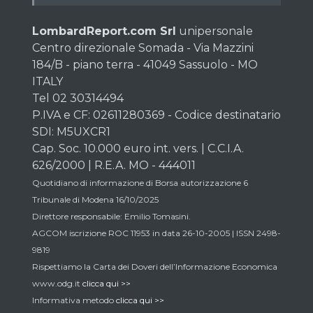
LombardReport.com Srl
unipersonale
Centro direzionale Somada - Via Mazzini
184/B - piano terra - 41049 Sassuolo - MO
ITALY
Tel 02 30314494
P.IVA e CF: 02611280369 - Codice destinatario
SDI: M5UXCR1
Cap. Soc. 10.000 euro int. vers. | C.C.I.A.
626/2000 | R.E.A. MO - 444011
Quotidiano di informazione di Borsa autorizzazione 6
Tribunale di Modena 16/10/2025
Direttore responsabile: Emilio Tomasini.
AGCOM iscrizione ROC 11953 in data 26-10-2005 | ISSN 2498-
9819
Rispettiamo la Carta dei Doveri dell’Informazione Economica
www.odg.it
clicca qui >>
Informativa metodo
clicca qui >>