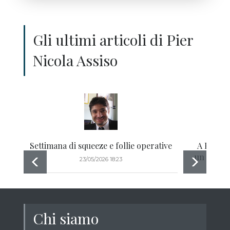
Gli ultimi articoli di Pier
Nicola Assiso
Settimana di squeeze e follie operative
A Piazza 
un dono d
23/05/2026 18:23
non
Chi siamo