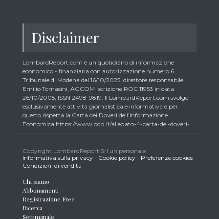
Disclaimer
LombardReport.com è un quotidiano di informazione
economico - finanziaria con autorizzazione numero 6
Tribunale di Modena del 16/10/2025, direttore responsabile
Emilio Tomasini, AGCOM iscrizione ROC 11953 in data
26/10/2005, ISSN 2498-9819. Il LombardReport.com svolge
esclusivamente attività giornalistica e informativa e per
questo rispetta la Carta dei Doveri dell’Informazione
Economica https://www.odg.it/allegato-4-carta-dei-doveri-
dellinformazione-economica/24292. In conformità ai principi
di trasparenza imposti dalla citata Carta i lettori debbono
essere consapevoli che i collaboratori di LombardReport.com
Copyright LombardReport Srl unipersonale.
Informativa sulla privacy
-
Cookie policy
-
Preferenze cookies
iscritti all’Ordine dei Giornalisti non possono detenere i titoli
Condizioni di vendita
oggetto dei loro articoli mentre i collaboratori non giornalisti
potrebbero detenere, sebbene in percentuali minime tipiche di
Chi siamo
trader retail e comunque inferiori allo 0,5% del capitale, gli
Abbonamenti
strumenti finanziari oggetto dei loro articoli creando così un
Registrazione Free
potenziale conflitto di interesse con i lettori stessi. L’accesso al
Ricerca
presente sito implica la conoscenza e la piena accettazione
Settimanale