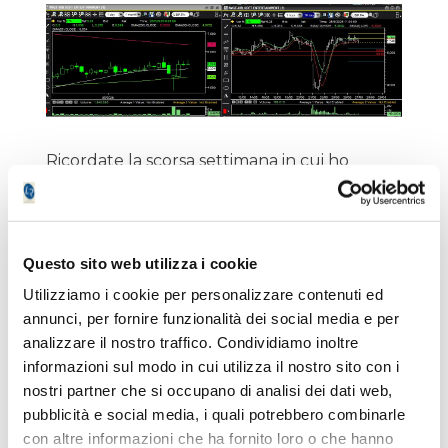
Ricordate la scorsa settimana in cui ho
descritto brevemente il famigerato
best of
book
? Venduto come qualcosa che
permette di avere eseguiti migliori ma che di
fatto non permette all'operatore la visibilità
Questo sito web utilizza i cookie
"veritiera e corretta" del book (link:
Utilizziamo i cookie per personalizzare contenuti ed
https://www.lombardreport.com/2026/5/20/
annunci, per fornire funzionalità dei social media e per
best-of-book/
)? Se è vero che il prezzo di
analizzare il nostro traffico. Condividiamo inoltre
eseguito può essere migliorativo, di fatto è
informazioni sul modo in cui utilizza il nostro sito con i
come se qualcuno vedesse in anticipo gli
nostri partner che si occupano di analisi dei dati web,
ordini che vengono immessi. E' come se il
pubblicità e social media, i quali potrebbero combinarle
"sistema" volesse premiare gli adding
con altre informazioni che ha fornito loro o che hanno