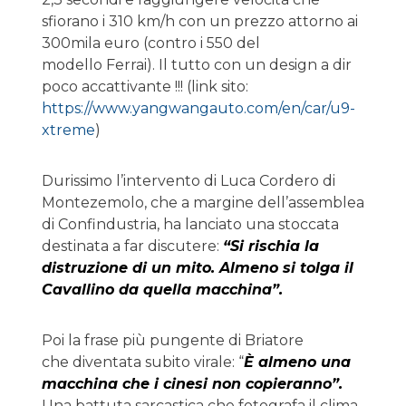
sfiorano i 310 km/h con un prezzo attorno ai
300mila euro (contro i 550 del
modello Ferrai). Il tutto con un design a dir
poco accattivante !!! (link sito:
https://www.yangwangauto.com/en/car/u9-
xtreme
)
Durissimo l’intervento di Luca Cordero di
Montezemolo, che a margine dell’assemblea
di Confindustria, ha lanciato una stoccata
destinata a far discutere:
“Si rischia la
distruzione di un mito. Almeno si tolga il
Cavallino da quella macchina”.
Poi la frase più pungente di Briatore
che diventata subito virale: “
È almeno una
macchina che i cinesi non copieranno”.
Una battuta sarcastica che fotografa il clima