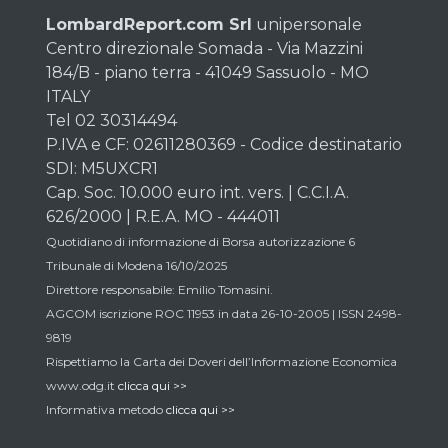
LombardReport.com Srl
unipersonale
Centro direzionale Somada - Via Mazzini
184/B - piano terra - 41049 Sassuolo - MO
ITALY
Tel 02 30314494
P.IVA e CF: 02611280369 - Codice destinatario
SDI: M5UXCR1
Cap. Soc. 10.000 euro int. vers. | C.C.I.A.
626/2000 | R.E.A. MO - 444011
Quotidiano di informazione di Borsa autorizzazione 6
Tribunale di Modena 16/10/2025
Direttore responsabile: Emilio Tomasini.
AGCOM iscrizione ROC 11953 in data 26-10-2005 | ISSN 2498-
9819
Rispettiamo la Carta dei Doveri dell’Informazione Economica
www.odg.it
clicca qui >>
Informativa metodo
clicca qui >>