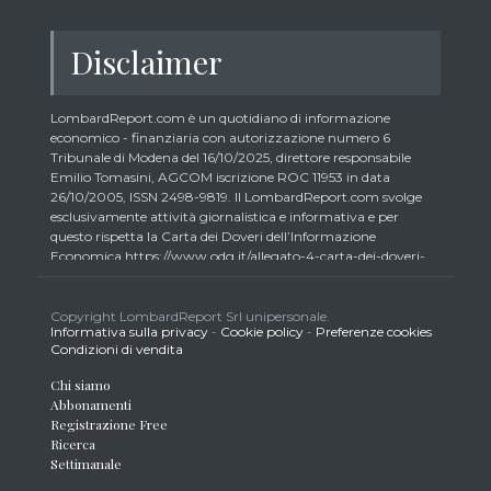
Disclaimer
LombardReport.com è un quotidiano di informazione
economico - finanziaria con autorizzazione numero 6
Tribunale di Modena del 16/10/2025, direttore responsabile
Emilio Tomasini, AGCOM iscrizione ROC 11953 in data
26/10/2005, ISSN 2498-9819. Il LombardReport.com svolge
esclusivamente attività giornalistica e informativa e per
questo rispetta la Carta dei Doveri dell’Informazione
Economica https://www.odg.it/allegato-4-carta-dei-doveri-
dellinformazione-economica/24292. In conformità ai principi
di trasparenza imposti dalla citata Carta i lettori debbono
essere consapevoli che i collaboratori di LombardReport.com
Copyright LombardReport Srl unipersonale.
Informativa sulla privacy
-
Cookie policy
-
Preferenze cookies
iscritti all’Ordine dei Giornalisti non possono detenere i titoli
Condizioni di vendita
oggetto dei loro articoli mentre i collaboratori non giornalisti
potrebbero detenere, sebbene in percentuali minime tipiche di
Chi siamo
trader retail e comunque inferiori allo 0,5% del capitale, gli
Abbonamenti
strumenti finanziari oggetto dei loro articoli creando così un
Registrazione Free
potenziale conflitto di interesse con i lettori stessi. L’accesso al
Ricerca
presente sito implica la conoscenza e la piena accettazione
Settimanale
delle presenti informazioni legali, dei Termini d’Uso del sito