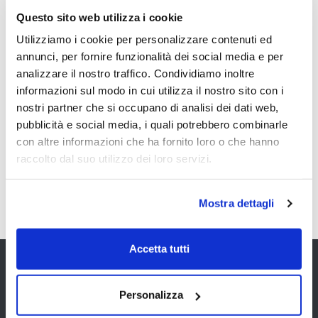
Questo sito web utilizza i cookie
Non sei ancora iscritto a Lombardreport?
Utilizziamo i cookie per personalizzare contenuti ed
L'abbonamento ti offre l'accesso a tutto
annunci, per fornire funzionalità dei social media e per
l'archivio free senza limitazioni, discussioni
analizzare il nostro traffico. Condividiamo inoltre
online con i nostri trader, newsletter
informazioni sul modo in cui utilizza il nostro sito con i
periodiche con i migliori articoli, anteprima
nostri partner che si occupano di analisi dei dati web,
inviti ad eventi e corsi, promozioni free
pubblicità e social media, i quali potrebbero combinarle
riservate e l'
accesso gratuito per 7 giorni
con altre informazioni che ha fornito loro o che hanno
ai servizi premium
.
raccolto dal suo utilizzo dei loro servizi.
Registrazione free >>
Mostra dettagli
Accetta tutti
Chi siamo
Personalizza