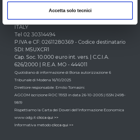
LombardReport.com Srl
unipersonale
Accetta solo tecnici
Centro direzionale Somada - Via Mazzini
184/B - piano terra - 41049 Sassuolo - MO
ITALY
Tel 02 30314494
P.IVA e CF: 02611280369 - Codice destinatario
SDI: M5UXCR1
Cap. Soc. 10.000 euro int. vers. | C.C.I.A.
626/2000 | R.E.A. MO - 444011
Quotidiano di informazione di Borsa autorizzazione 6
Tribunale di Modena 16/10/2025
Direttore responsabile: Emilio Tomasini.
AGCOM iscrizione ROC 11953 in data 26-10-2005 | ISSN 2498-
9819
Rispettiamo la Carta dei Doveri dell’Informazione Economica
www.odg.it
clicca qui >>
Informativa metodo
clicca qui >>