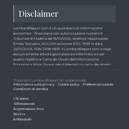
Disclaimer
LombardReport.com è un quotidiano di informazione
economico - finanziaria con autorizzazione numero 6
Tribunale di Modena del 16/10/2025, direttore responsabile
Emilio Tomasini, AGCOM iscrizione ROC 11953 in data
26/10/2005, ISSN 2498-9819. Il LombardReport.com svolge
esclusivamente attività giornalistica e informativa e per
questo rispetta la Carta dei Doveri dell’Informazione
Economica https://www.odg.it/allegato-4-carta-dei-doveri-
dellinformazione-economica/24292. In conformità ai principi
di trasparenza imposti dalla citata Carta i lettori debbono
essere consapevoli che i collaboratori di LombardReport.com
Copyright LombardReport Srl unipersonale.
Informativa sulla privacy
-
Cookie policy
-
Preferenze cookies
iscritti all’Ordine dei Giornalisti non possono detenere i titoli
Condizioni di vendita
oggetto dei loro articoli mentre i collaboratori non giornalisti
potrebbero detenere, sebbene in percentuali minime tipiche di
Chi siamo
trader retail e comunque inferiori allo 0,5% del capitale, gli
Abbonamenti
strumenti finanziari oggetto dei loro articoli creando così un
Registrazione Free
potenziale conflitto di interesse con i lettori stessi. L’accesso al
Ricerca
presente sito implica la conoscenza e la piena accettazione
Settimanale
delle presenti informazioni legali, dei Termini d’Uso del sito
stesso, della Informativa Metodo, della Carta dei Doveri