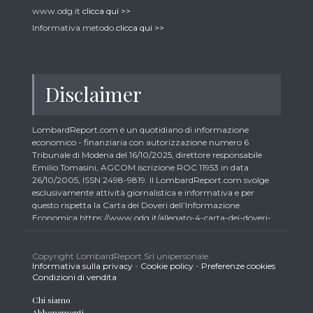
www.odg.it
clicca qui >>
Informativa metodo
clicca qui >>
Disclaimer
LombardReport.com è un quotidiano di informazione
economico - finanziaria con autorizzazione numero 6
Tribunale di Modena del 16/10/2025, direttore responsabile
Emilio Tomasini, AGCOM iscrizione ROC 11953 in data
26/10/2005, ISSN 2498-9819. Il LombardReport.com svolge
esclusivamente attività giornalistica e informativa e per
questo rispetta la Carta dei Doveri dell’Informazione
Economica https://www.odg.it/allegato-4-carta-dei-doveri-
dellinformazione-economica/24292. In conformità ai principi
di trasparenza imposti dalla citata Carta i lettori debbono
essere consapevoli che i collaboratori di LombardReport.com
Copyright LombardReport Srl unipersonale.
Informativa sulla privacy
-
Cookie policy
-
Preferenze cookies
iscritti all’Ordine dei Giornalisti non possono detenere i titoli
Condizioni di vendita
oggetto dei loro articoli mentre i collaboratori non giornalisti
potrebbero detenere, sebbene in percentuali minime tipiche di
Chi siamo
trader retail e comunque inferiori allo 0,5% del capitale, gli
Abbonamenti