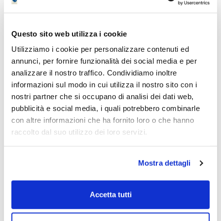
Piano Bar : Focus Commodity del 2026-08-01
Piano Bar : Quadro Tecnico del 2026-07-26
Piano Bar : Focus Commodity del 2026-07-25
Questo sito web utilizza i cookie
Piano Bar : Quadro Tecnico del 2026-07-19
Utilizziamo i cookie per personalizzare contenuti ed
annunci, per fornire funzionalità dei social media e per
Piano Bar : Focus Commodity del 2026-07-18
analizzare il nostro traffico. Condividiamo inoltre
Piano Bar : Quadro Tecnico del 2026-07-12
informazioni sul modo in cui utilizza il nostro sito con i
Piano Bar : Focus Commodity del 2026-07-11
nostri partner che si occupano di analisi dei dati web,
Piano Bar : Quadro Tecnico del 2026-07-05
pubblicità e social media, i quali potrebbero combinarle
Piano Bar : Focus Commodity del 2026-07-04
con altre informazioni che ha fornito loro o che hanno
raccolto dal suo utilizzo dei loro servizi.
Mostra dettagli
Portafoglio Trading
27/07/2026: 2 buy negli USA
Accetta tutti
Rischio Contenuto