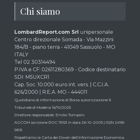
Chi siamo
LombardReport.com Srl
unipersonale
Centro direzionale Somada - Via Mazzini
184/B - piano terra - 41049 Sassuolo - MO
ITALY
Tel 02 30314494
P.IVA e CF: 02611280369 - Codice destinatario
SDI: M5UXCR1
Cap. Soc. 10.000 euro int. vers. | C.C.I.A.
626/2000 | R.E.A. MO - 444011
Quotidiano di informazione di Borsa autorizzazione 6
Tribunale di Modena 16/10/2025
Direttore responsabile: Emilio Tomasini.
AGCOM iscrizione ROC 11953 in data 26-10-2005 | ISSN 2498-
9819
Rispettiamo la Carta dei Doveri dell’Informazione Economica