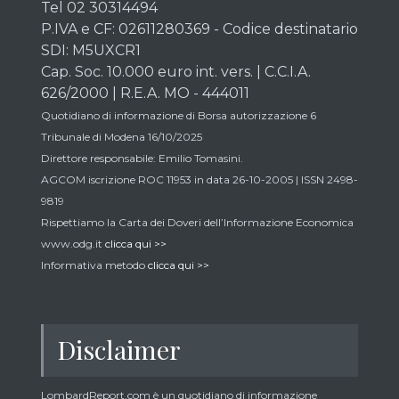
Tel 02 30314494
P.IVA e CF: 02611280369 - Codice destinatario
SDI: M5UXCR1
Cap. Soc. 10.000 euro int. vers. | C.C.I.A.
626/2000 | R.E.A. MO - 444011
Quotidiano di informazione di Borsa autorizzazione 6
Tribunale di Modena 16/10/2025
Direttore responsabile: Emilio Tomasini.
AGCOM iscrizione ROC 11953 in data 26-10-2005 | ISSN 2498-
9819
Rispettiamo la Carta dei Doveri dell’Informazione Economica
www.odg.it
clicca qui >>
Informativa metodo
clicca qui >>
Disclaimer
LombardReport.com è un quotidiano di informazione