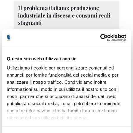
Il problema italiano: produzione
industriale in discesa e consumi reali
stagnanti
Abbonamento
07/08/2026 17:25
La produzione industriale italiana scende,
mentre i consumi reali restano sotto i livelli del
2019
Questo sito web utilizza i cookie
Utilizziamo i cookie per personalizzare contenuti ed
annunci, per fornire funzionalità dei social media e per
06/08/2026 -
PORTAFOGLIO RISCHIO
analizzare il nostro traffico. Condividiamo inoltre
CONTENUTO: un n...
informazioni sul modo in cui utilizza il nostro sito con i
06/08/2026 -
PORTAFOGLIO RISCHIO
CONTENUTO: oro ...
nostri partner che si occupano di analisi dei dati web,
06/08/2026 -
S&P 500, quaranta sedute senza ...
pubblicità e social media, i quali potrebbero combinarle
04/08/2026 -
Equity risk premium: perché ...
con altre informazioni che ha fornito loro o che hanno
03/08/2026 -
Settimana senza ordini ma anche
raccolto dal suo utilizzo dei loro servizi.
sen...
30/07/2026 -
Calo di Borsa non significa la fine...