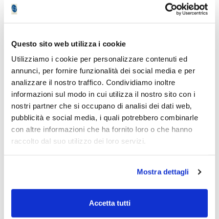
mezzo di scambio, ma può diventare anche
strumento di sorveglianza.
Questo sito web utilizza i cookie
Perché leggerlo?
Utilizziamo i cookie per personalizzare contenuti ed
annunci, per fornire funzionalità dei social media e per
Perché la fine del contante non è soltanto
analizzare il nostro traffico. Condividiamo inoltre
una questione pratica. È una questione
informazioni sul modo in cui utilizza il nostro sito con i
politica, sociale e culturale. E chi vuole
nostri partner che si occupano di analisi dei dati web,
capire il futuro dei mercati, della società e
pubblicità e social media, i quali potrebbero combinarle
della libertà economica non può
con altre informazioni che ha fornito loro o che hanno
permettersi di ignorarla.
raccolto dal suo utilizzo dei loro servizi.
PERCHE' LEGGERE LA TRILOGIA
La Trilogia di Eurydia è pensata per chi non si
Mostra dettagli
accontenta delle spiegazioni ufficiali, delle
formule da convegno e delle rassicurazioni
Accetta tutti
di facciata.