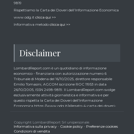
9819
Rispettiamo la Carta dei Doveri dell’Informazione Economica
www.odg.it
clicca qui >>
Informativa metodo
clicca qui >>
Disclaimer
LombardReport.com è un quotidiano di informazione
economico - finanziaria con autorizzazione numero 6
Tribunale di Modena del 16/10/2025, direttore responsabile
Emilio Tomasini, AGCOM iscrizione ROC 11953 in data
26/10/2005, ISSN 2498-9819. Il LombardReport.com svolge
esclusivamente attività giornalistica e informativa e per
questo rispetta la Carta dei Doveri dell’Informazione
Economica https://www.odg.it/allegato-4-carta-dei-doveri-
dellinformazione-economica/24292. In conformità ai principi
di trasparenza imposti dalla citata Carta i lettori debbono
essere consapevoli che i collaboratori di LombardReport.com
Copyright LombardReport Srl unipersonale.
Informativa sulla privacy
-
Cookie policy
-
Preferenze cookies
iscritti all’Ordine dei Giornalisti non possono detenere i titoli
Condizioni di vendita
oggetto dei loro articoli mentre i collaboratori non giornalisti