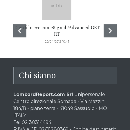
Dax di breve con eSignal /Advanced GET
RT
20/04/2012 10:41
Chi siamo
LombardReport.com Srl
unipersonale
Centro direzionale Somada - Via Mazzini
184/B - piano terra - 41049 Sassuolo - MO
ITALY
Tel 02 30314494
P.IVA e CF: 02611280369 - Codice destinatario