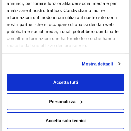
annunci, per fornire funzionalità dei social media e per
sulla base della volatilità, cioè dei punti min-
analizzare il nostro traffico. Condividiamo inoltre
Max di ogni barra successiva.
informazioni sul modo in cui utilizza il nostro sito con i
nostri partner che si occupano di analisi dei dati web,
Questo viene chiamato "respiro del
pubblicità e social media, i quali potrebbero combinarle
mercato" , il Direttore stesso ne ha parlato
con altre informazioni che ha fornito loro o che hanno
diffusamente.
raccolto dal suo utilizzo dei loro servizi.
Mostra dettagli
Massimiliano Del Corona
Accetta tutti
Personalizza
Non accontentarti solo degli
Accetta solo tecnici
articoli Free!