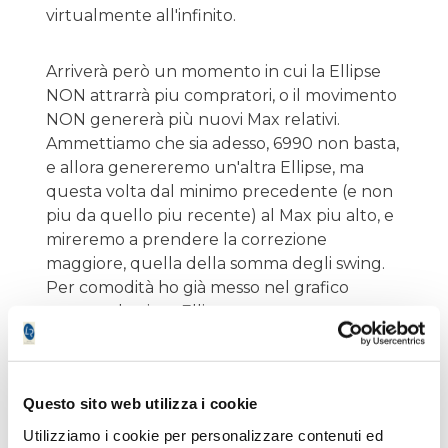
virtualmente all'infinito.
Arriverà però un momento in cui la Ellipse
NON attrarrà piu compratori, o il movimento
NON genererà più nuovi Max relativi.
Ammettiamo che sia adesso, 6990 non basta,
e allora genereremo un'altra Ellipse, ma
questa volta dal minimo precedente (e non
piu da quello piu recente) al Max piu alto, e
mireremo a prendere la correzione
maggiore, quella della somma degli swing.
Per comodità ho già messo nel grafico
questa ulteriore Ellipse.
L'analisi e quindi l'operatività ci dice che se
perdiamo la zona 6690 , la prossima area (di
Questo sito web utilizza i cookie
supporto) potrebbe essere 6634. Valori che
Utilizziamo i cookie per personalizzare contenuti ed
di ora in ora si aggiustano progressivamente