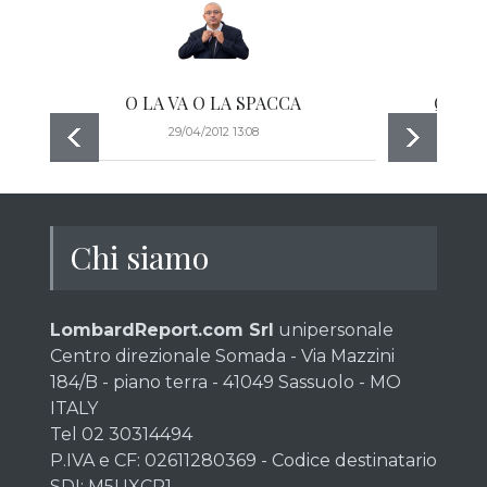
O LA VA O LA SPACCA
QUAND
29/04/2012 13:08
Chi siamo
LombardReport.com Srl
unipersonale
Centro direzionale Somada - Via Mazzini
184/B - piano terra - 41049 Sassuolo - MO
ITALY
Tel 02 30314494
P.IVA e CF: 02611280369 - Codice destinatario
SDI: M5UXCR1