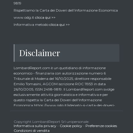
9819
Rispettiamo la Carta dei Doveri dell’Informazione Economica
www.odg.it
clicca qui >>
Informativa metodo
clicca qui >>
Disclaimer
LombardReport.com è un quotidiano di informazione
economico - finanziaria con autorizzazione numero 6
Tribunale di Modena del 16/10/2025, direttore responsabile
Emilio Tomasini, AGCOM iscrizione ROC 11953 in data
26/10/2005, ISSN 2498-9819. Il LombardReport.com svolge
esclusivamente attività giornalistica e informativa e per
questo rispetta la Carta dei Doveri dell’Informazione
Economica https://www.odg.it/allegato-4-carta-dei-doveri-
dellinformazione-economica/24292. In conformità ai principi
di trasparenza imposti dalla citata Carta i lettori debbono
essere consapevoli che i collaboratori di LombardReport.com
Copyright LombardReport Srl unipersonale.
Informativa sulla privacy
-
Cookie policy
-
Preferenze cookies
iscritti all’Ordine dei Giornalisti non possono detenere i titoli
Condizioni di vendita
oggetto dei loro articoli mentre i collaboratori non giornalisti