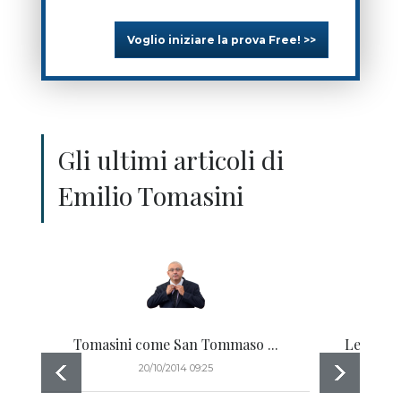
Voglio iniziare la prova Free! >>
Gli ultimi articoli di
Emilio Tomasini
Tomasini come San Tommaso ...
Le trend
20/10/2014 09:25