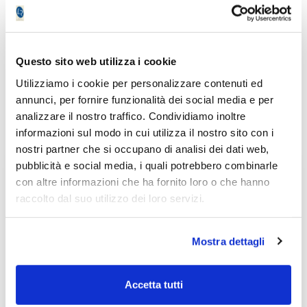
qui >>
Informativa metodo
clicca qui >>
Questo sito web utilizza i cookie
Emilio Tomasini
Utilizziamo i cookie per personalizzare contenuti ed
annunci, per fornire funzionalità dei social media e per
analizzare il nostro traffico. Condividiamo inoltre
informazioni sul modo in cui utilizza il nostro sito con i
nostri partner che si occupano di analisi dei dati web,
pubblicità e social media, i quali potrebbero combinarle
Non accontentarti solo degli
con altre informazioni che ha fornito loro o che hanno
articoli Free!
raccolto dal suo utilizzo dei loro servizi.
Registrati
gratuitamente
e avrai
Mostra dettagli
accesso senza limitazioni
ai servizi
premium
per 7 giorni
!
Accetta tutti