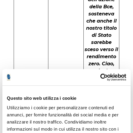
della Bce,
sosteneva
che anche il
nostro titolo
di Stato
sarebbe
sceso verso il
rendimento
zero. Ciao,
ciao!
Us Treasury
Yield del 10
Il range a 52
anni 1,68%
settimane si
Questo sito web utilizza i cookie
è mosso fra
Utilizziamo i cookie per personalizzare contenuti ed
0,718% e
annunci, per fornire funzionalità dei social media e per
1,776%. Torna
analizzare il nostro traffico. Condividiamo inoltre
quindi sui
informazioni sul modo in cui utilizza il nostro sito con i
massimi con