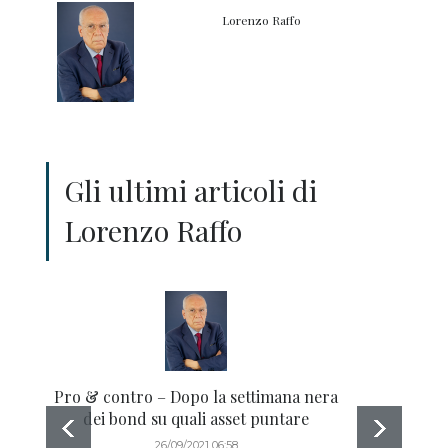
Lorenzo Raffo
Gli ultimi articoli di
Lorenzo Raffo
Pro & contro – Dopo la settimana nera
Emissi
dei bond su quali asset puntare
s
26/09/2021 06:58