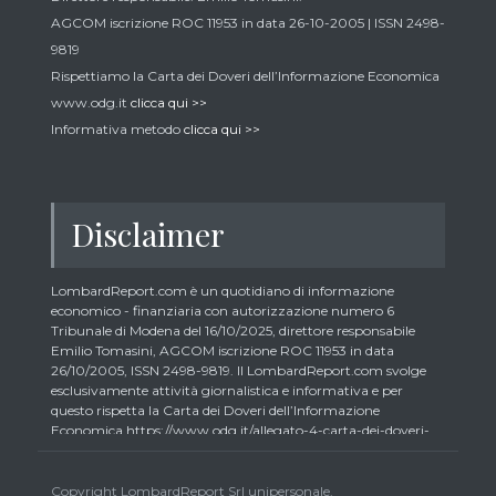
AGCOM iscrizione ROC 11953 in data 26-10-2005 | ISSN 2498-
9819
Rispettiamo la Carta dei Doveri dell’Informazione Economica
www.odg.it
clicca qui >>
Informativa metodo
clicca qui >>
Disclaimer
LombardReport.com è un quotidiano di informazione
economico - finanziaria con autorizzazione numero 6
Tribunale di Modena del 16/10/2025, direttore responsabile
Emilio Tomasini, AGCOM iscrizione ROC 11953 in data
26/10/2005, ISSN 2498-9819. Il LombardReport.com svolge
esclusivamente attività giornalistica e informativa e per
questo rispetta la Carta dei Doveri dell’Informazione
Economica https://www.odg.it/allegato-4-carta-dei-doveri-
dellinformazione-economica/24292. In conformità ai principi
di trasparenza imposti dalla citata Carta i lettori debbono
essere consapevoli che i collaboratori di LombardReport.com
Copyright LombardReport Srl unipersonale.