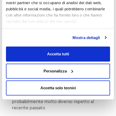
nostri partner che si occupano di analisi dei dati web,
una forte
pubblicità e social media, i quali potrebbero combinarle
accelerazione
con altre informazioni che ha fornito loro o che hanno
da metà
raccolto dal suo utilizzo dei loro servizi.
agosto in poi
In un simile contesto – apparentemente
Mostra dettagli
molto negativo per l’obbligazionista – si
aprono invece ottime prospettive per
Accetta tutti
riottenere ottimi guadagni con questo asset
se si opera in maniera attiva.
Personalizza
Come farlo? Ve lo spiegheremo
progressivamente nelle prossime settimane,
Accetta solo tecnici
analizzando singole emissioni, strategie e
strumenti con cui affrontare un futuro
probabilmente molto diverso rispetto al
recente passato.