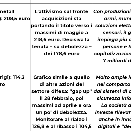
metall
L’attivismo sul fronte
Con produzioni 
): 208,5 euro
acquisizioni sta
armi, muni
portando il titolo verso i
soluzioni elet
massimi di maggio a
sensori, il
218,6 euro. Decisiva la
impiega più d
tenuta – su debolezza –
persone e 
dei 178,6 euro
capitalizzazion
7 miliardi 
igi): 114,2
Grafico simile a quello
Molto ampie le
ro
di altre azioni del
nel comparto 
settore difesa: “gap up”
dai sistemi di 
il 28 febbraio, poi
sicurezza inf
massimi ad aprile e ora
La società 
un po' di debolezza.
investe rilevan
Monitorare al rialzo i
anche in inn
126,8 e al ribasso i 104,5
digitali e “d