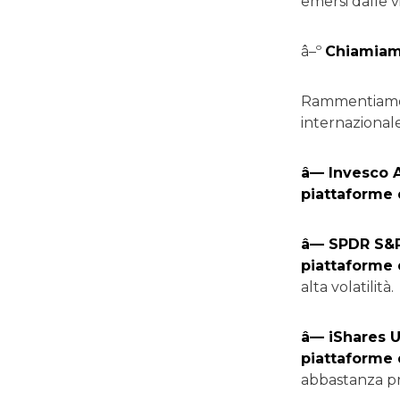
emersi dalle v
â–º
Chiamiamol
Rammentiamo ch
internazional
â— Invesco 
piattaforme d
â— SPDR S&P
piattaforme d
alta volatilità.
â— iShares 
piattaforme d
abbastanza pro