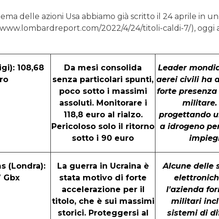
ema delle azioni Usa abbiamo già scritto il 24 aprile in u
//www.lombardreport.com/2022/4/24/titoli-caldi-7/), oggi
igi): 108,68
Da mesi consolida
Leader mondial
ro
senza particolari spunti,
aerei civili ha
poco sotto i massimi
forte presenza
assoluti. Monitorare i
militare.
118,8 euro al rialzo.
progettando 
Pericoloso solo il ritorno
a idrogeno per
sotto i 90 euro
impieg
s (Londra):
La guerra in Ucraina è
Alcune delle 
7 Gbx
stata motivo di forte
elettronic
accelerazione per il
l'azienda for
titolo, che è sui massimi
militari in
storici. Proteggersi al
sistemi di di