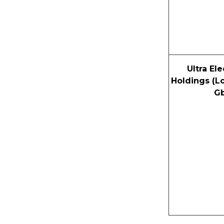
Ultra El
Holdings (Lo
G