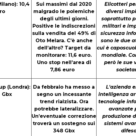
ilano): 10,4
Sui massimi dal 2020
Elicotteri per
ro
malgrado le polemiche
diversi imp
degli ultimi giorni.
soprattutto p
Positive le indiscrezioni
militari e im
sulla vendita del 49% di
sicurezza inf
Oto Melara. C’è anche
sono le due at
dell’altro? Target da
cui è caposcuol
monitorare: 11,6 euro.
mondiale. C
Uno stop nell’area di
però le sue 
7,86 euro
societa
up (Londra):
Da febbraio ha messo a
L'azienda e
2 Gbx
segno un incessante
intelligenza art
trend rialzista. Ora
tecnologie inf
potrebbe lateralizzare.
avanzate p
Un’eventuale correzione
produzione d
troverà un sostegno sui
sistemi avan
348 Gbx
difes