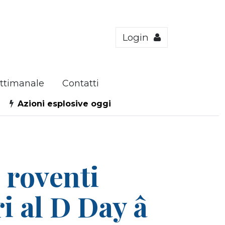
Login
ttimanale
Contatti
Azioni esplosive oggi
 roventi
ri al D Day â