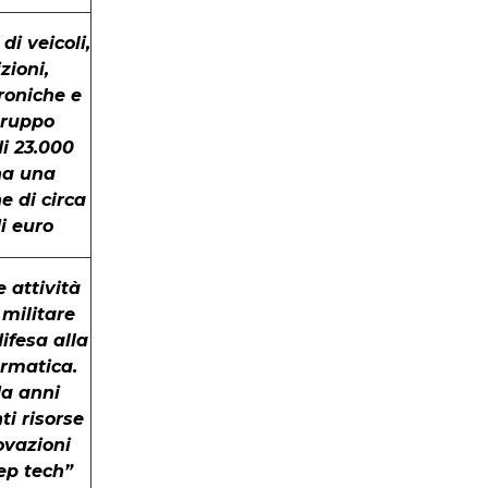
di veicoli,
zioni,
troniche e
 gruppo
i 23.000
ha una
e di circa
di euro
 attività
militare
difesa alla
ormatica.
da anni
ti risorse
ovazioni
eep tech”