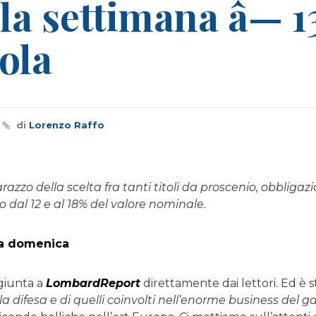
la settimana â— 13
ola
di
Lorenzo Raffo
arazzo della scelta fra tanti titoli da proscenio, obbligaz
 dal 12 e al 18% del valore nominale.
lla domenica
 giunta a
LombardReport
direttamente dai lettori. Ed è s
la difesa e di quelli coinvolti nell’enorme business del g