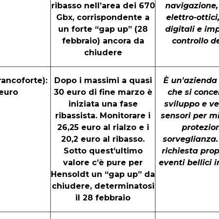
ribasso nell’area dei 670
navigazione,
Gbx, corrispondente a
elettro-ottici
un forte “gap up” (28
digitali e im
febbraio) ancora da
controllo d
chiudere
rancoforte):
Dopo i massimi a quasi
È un'azienda
 euro
30 euro di fine marzo è
che si conce
iniziata una fase
sviluppo e ve
ribassista. Monitorare i
sensori per mi
26,25 euro al rialzo e i
protezio
20,2 euro al ribasso.
sorveglianza.
Sotto quest’ultimo
richiesta prop
valore c’è pure per
eventi bellici 
Hensoldt un “gap up” da
chiudere, determinatosi
il 28 febbraio