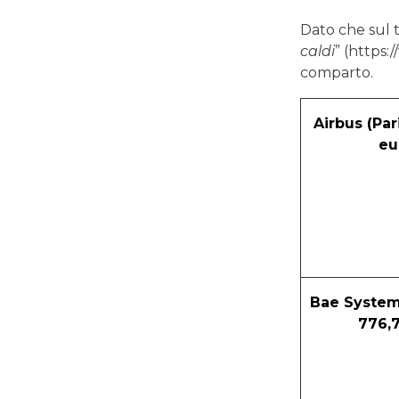
Dato che sul t
caldi
” (https:
comparto.
Airbus (Par
eu
Bae System
776,