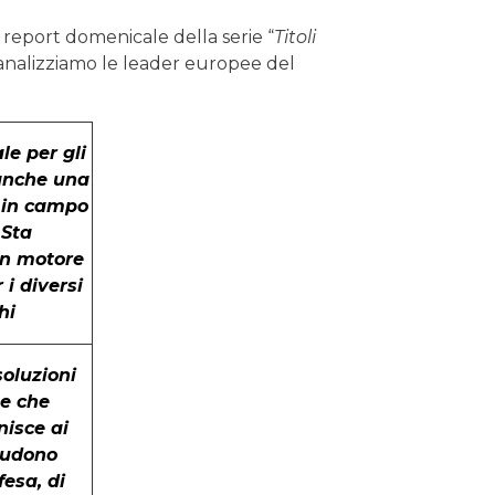
n report domenicale della serie “
Titoli
 analizziamo le leader europee del
e per gli
 anche una
 in campo
 Sta
un motore
 i diversi
hi
soluzioni
he che
nisce ai
cludono
fesa, di