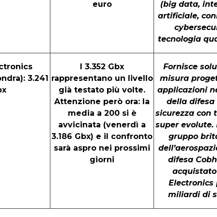
euro
(big data, int
artificiale, con
cybersecur
tecnologia qua
ectronics
I 3.352 Gbx
Fornisce solu
ndra): 3.241
rappresentano un livello
misura proget
bx
già testato più volte.
applicazioni n
Attenzione però ora: la
della difesa
media a 200 si è
sicurezza con 
avvicinata (venerdì a
super evolute. 
3.186 Gbx) e il confronto
gruppo brit
sarà aspro nei prossimi
dell’aerospazi
giorni
difesa Cob
acquistato
Electronics 
miliardi di 