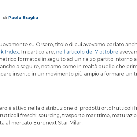
di
Paolo Braglia
nuovamente su Orsero, titolo di cui avevamo parlato anche
k Index
. In particolare,
nell’articolo del 7 ottobre
avevamo
etrico formatosi in seguito ad un rialzo partito intorno al
nche a seguire, notiamo come in realtà quello che pri
pare inserito in un movimento più ampio a formare un t
o è attivo nella distribuzione di prodotti ortofrutticoli fre
rutticoli freschi: sourcing, trasporto marittimo, maturaz
ata al mercato Euronext Star Milan.