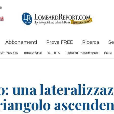
è
Abbonamenti
Prova FREE
Ricerca
Se
Commodities
Educational
ETF ETC
Fondi di investimento
Indici
: una lateralizzaz
riangolo ascenden