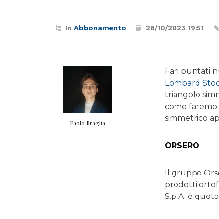
In
Abbonamento
28/10/2023 19:51
Fari puntati 
Lombard Stoc
triangolo simm
come faremo a
simmetrico ap
Paolo Braglia
ORSERO
Il gruppo Orser
prodotti ortof
S.p.A. è quot