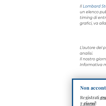
Il
Lombard St
un elenco pub
timing di ent
grafici, va al
L’autore del p
analisi.
Il nostro gio
Informativa
Non acconte
Registrati
gr
7 giorni
!