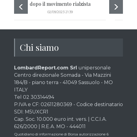
dopo il movimento rialzista
02/09/2023 21:39
Chi siamo
LombardReport.com Srl
unipersonale
Centro direzionale Somada - Via Mazzini
184/B - piano terra - 41049 Sassuolo - MO
ITALY
Tel 02 30314494
P.IVA e CF: 02611280369 - Codice destinatario
SDI: M5UXCR1
Cap. Soc. 10.000 euro int. vers. | C.C.I.A.
626/2000 | R.E.A. MO - 444011
Quotidiano di informazione di Borsa autorizzazione 6