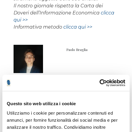
Il nostro giornale rispetta la Carta dei
Doveri dell’Informazione Economica
clicca
qui >>
Informativa metodo
clicca qui >>
Paolo Braglia
Non accontentarti solo degli
articoli Free!
Questo sito web utilizza i cookie
Utilizziamo i cookie per personalizzare contenuti ed
Registrati
gratuitamente
e avrai
accesso senza limitazioni
ai servizi
annunci, per fornire funzionalità dei social media e per
premium
per 7 giorni
!
analizzare il nostro traffico. Condividiamo inoltre