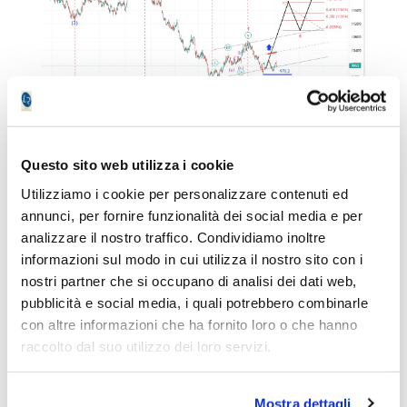
Questo sito web utilizza i cookie
Utilizziamo i cookie per personalizzare contenuti ed
Wheat:
annunci, per fornire funzionalità dei social media e per
analizzare il nostro traffico. Condividiamo inoltre
Niente di nuovo sul grano dove se non si
informazioni sul modo in cui utilizza il nostro sito con i
supera il massimo di onda 1 è meglio stare
nostri partner che si occupano di analisi dei dati web,
fermi.
pubblicità e social media, i quali potrebbero combinarle
con altre informazioni che ha fornito loro o che hanno
raccolto dal suo utilizzo dei loro servizi.
Mostra dettagli