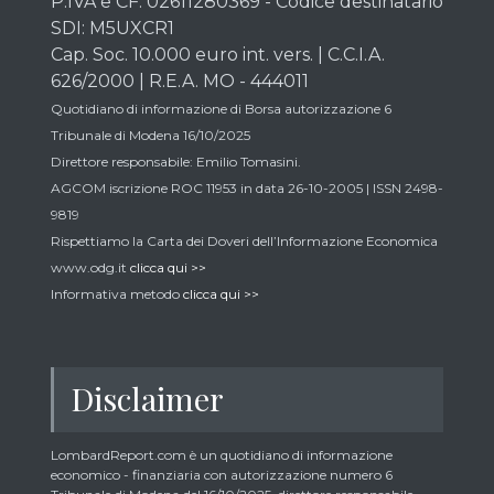
P.IVA e CF: 02611280369 - Codice destinatario
SDI: M5UXCR1
Cap. Soc. 10.000 euro int. vers. | C.C.I.A.
626/2000 | R.E.A. MO - 444011
Quotidiano di informazione di Borsa autorizzazione 6
Tribunale di Modena 16/10/2025
Direttore responsabile: Emilio Tomasini.
AGCOM iscrizione ROC 11953 in data 26-10-2005 | ISSN 2498-
9819
Rispettiamo la Carta dei Doveri dell’Informazione Economica
www.odg.it
clicca qui >>
Informativa metodo
clicca qui >>
Disclaimer
LombardReport.com è un quotidiano di informazione
economico - finanziaria con autorizzazione numero 6