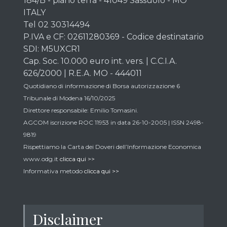
184/B - piano terra - 41049 Sassuolo - MO
ITALY
Tel 02 30314494
P.IVA e CF: 02611280369 - Codice destinatario
SDI: M5UXCR1
Cap. Soc. 10.000 euro int. vers. | C.C.I.A.
626/2000 | R.E.A. MO - 444011
Quotidiano di informazione di Borsa autorizzazione 6
Tribunale di Modena 16/10/2025
Direttore responsabile: Emilio Tomasini.
AGCOM iscrizione ROC 11953 in data 26-10-2005 | ISSN 2498-
9819
Rispettiamo la Carta dei Doveri dell’Informazione Economica
www.odg.it
clicca qui >>
Informativa metodo
clicca qui >>
Disclaimer