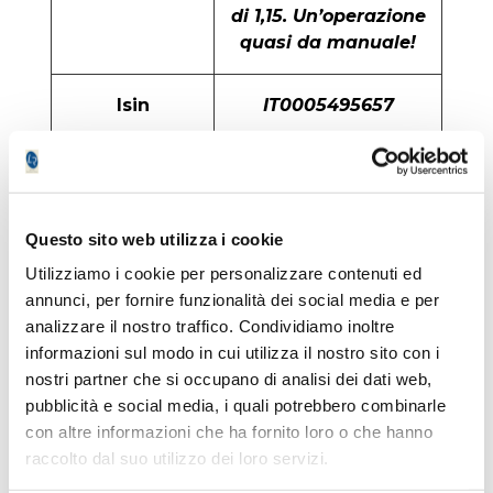
di 1,15. Un’operazione
quasi da manuale!
Isin
IT0005495657
Ultima
1,91 Eur
quotazione
(chiusura 4/3/24)
Questo sito web utilizza i cookie
Utilizziamo i cookie per personalizzare contenuti ed
Cosa segnala la
Inutile sottolinearlo: lo
annunci, per fornire funzionalità dei social media e per
sintesi degli
“strong buy” ha il
analizzare il nostro traffico. Condividiamo inoltre
indicatori
sopravvento dopo
informazioni sul modo in cui utilizza il nostro sito con i
sedute così positive ma
nostri partner che si occupano di analisi dei dati web,
una fase di
pubblicità e social media, i quali potrebbero combinarle
consolidamento è ora
con altre informazioni che ha fornito loro o che hanno
probabile
raccolto dal suo utilizzo dei loro servizi.