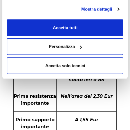
Cosa dice
Si è chiuso il gap del
Mostra dettagli
l’analisi grafica
luglio 2022, evento
importante e che
conferma il
Accetta tutti
rafforzamento della
fase rialzista delle
ultime sedute.
Personalizza
Attenzione però
all’ipercomprato,
davvero esagerato se si
Accetta solo tecnici
considera che l’Rsi è
salito ieri a 85
Prima resistenza
Nell’area dei 2,30 Eur
importante
Primo supporto
A 1,55 Eur
importante