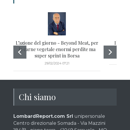
L’azione del giorno - Beyond Meat, per
Il bond
la carne vegetale enormi perdite ma
rendi
super sprint in Borsa
29/02/2024 07:21
Chi siamo
LombardReport.com Srl
unipersonale
Centro direzionale Somada - Via Mazzini