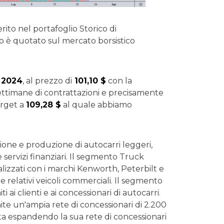
erito nel portafoglio Storico di
o è quotato sul mercato borsistico
o 2024
, al prezzo di
101,10 $
con la
ettimane di contrattazioni e precisamente
target a
109,28 $
al quale abbiamo
one e produzione di autocarri leggeri,
 servizi finanziari. Il segmento Truck
lizzati con i marchi Kenworth, Peterbilt e
 relativi veicoli commerciali. Il segmento
ti ai clienti e ai concessionari di autocarri.
amite un'ampia rete di concessionari di 2.200
sta espandendo la sua rete di concessionari