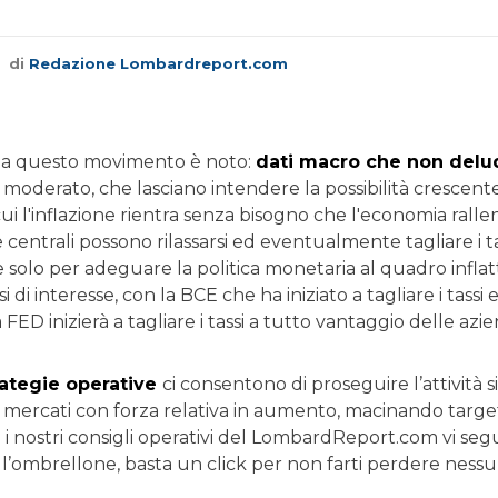
di
Redazione Lombardreport.com
o a questo movimento è noto:
dati macro che non delu
e moderato, che lasciano intendere la possibilità crescent
cui l'inflazione rientra senza bisogno che l'economia ralle
centrali possono rilassarsi ed eventualmente tagliare i t
solo per adeguare la politica monetaria al quadro infla
si di interesse, con la BCE che ha iniziato a tagliare i tas
FED inizierà a tagliare i tassi a tutto vantaggio delle azi
rategie operative
ci consentono di proseguire l’attività s
 mercati con forza relativa in aumento, macinando target 
i nostri consigli operativi del LombardReport.com vi segu
o l’ombrellone, basta un click per non farti perdere ness