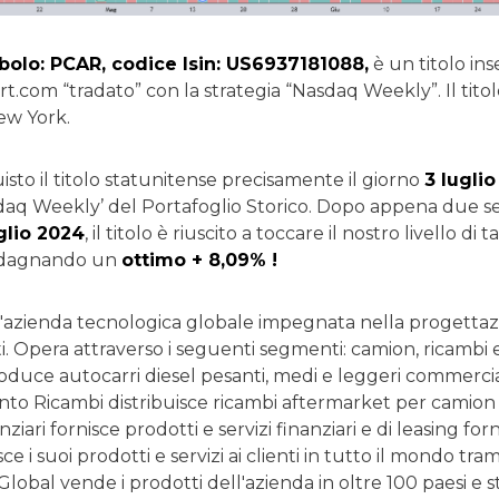
olo: PCAR, codice Isin:
US6937181088,
è un titolo ins
.com “tradato” con la strategia “Nasdaq Weekly”. Il titol
w York.
sto il titolo statunitense precisamente il giorno
3 lugli
sdaq Weekly’ del Portafoglio Storico. Dopo appena due s
glio 2024
, il titolo è riuscito a toccare il nostro livello di 
dagnando un
ottimo + 8,09% !
'azienda tecnologica globale impegnata nella progettazi
. Opera attraverso i seguenti segmenti: camion, ricambi e
oduce autocarri diesel pesanti, medi e leggeri commercia
to Ricambi distribuisce ricambi aftermarket per camion e
anziari fornisce prodotti e servizi finanziari e di leasing forni
e i suoi prodotti e servizi ai clienti in tutto il mondo tr
lobal vende i prodotti dell'azienda in oltre 100 paesi e 