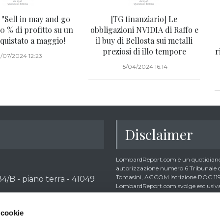
"Sell in may and go
[TG finanziario] Le
10 % di profitto su un
obbligazioni NVIDIA di Raffo e
cquistato a maggio!
il buy di Bellosta sui metalli
preziosi di illo tempore
r
/07/2024 12:23
15/04/2024 16:14
Disclaimer
LombardReport.com è un quotidiano 
autorizzazione numero 6 Tribunale di
Tomasini, AGCOM iscrizione ROC 1195
4/B - piano terra - 41049
LombardReport.com svolge esclusivame
rispetta la Carta dei Doveri dell’In
dei-doveri-dellinformazione-economic
 cookie
dalla citata Carta i lettori debbono 
ario SDI: M5UXCR1