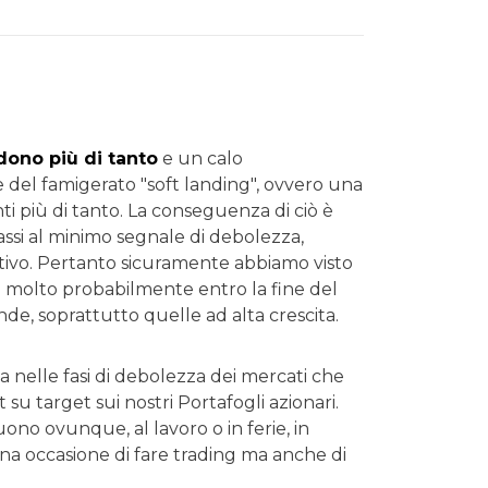
dono più di tanto
e un calo
e del famigerato "soft landing", ovvero una
nti più di tanto. La conseguenza di ciò è
assi al minimo segnale di debolezza,
ttivo. Pertanto sicuramente abbiamo visto
si e molto probabilmente entro la fine del
ende, soprattutto quelle ad alta crescita.
ia nelle fasi di debolezza dei mercati che
su target sui nostri Portafogli azionari.
ono ovunque, al lavoro o in ferie, in
una occasione di fare trading ma anche di