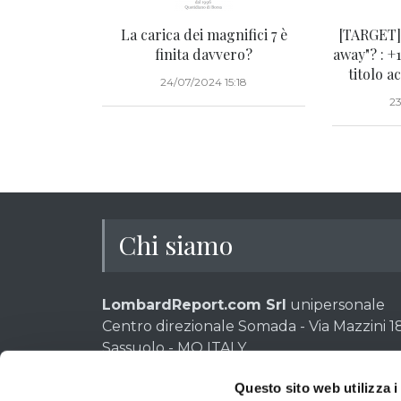
La carica dei magnifici 7 è
[TARGET] 
finita davvero?
away"? : +
titolo a
24/07/2024 15:18
23
Chi siamo
LombardReport.com Srl
unipersonale
Centro direzionale Somada - Via Mazzini 18
Sassuolo - MO ITALY
Tel 02 30314494
Questo sito web utilizza i
P.IVA e CF: 02611280369 - Codice destinat