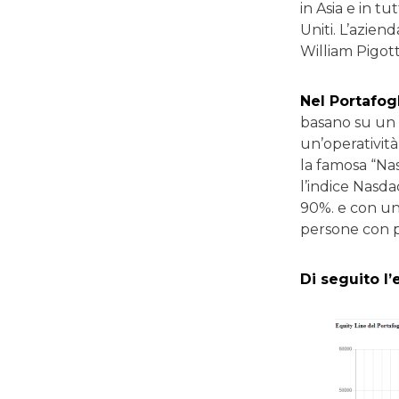
in Asia e in t
Uniti. L’azien
William Pigott
Nel Portafog
basano su un 
un’operatività 
la famosa “Nas
l’indice Nasd
90%. e con un
persone con p
Di seguito l’