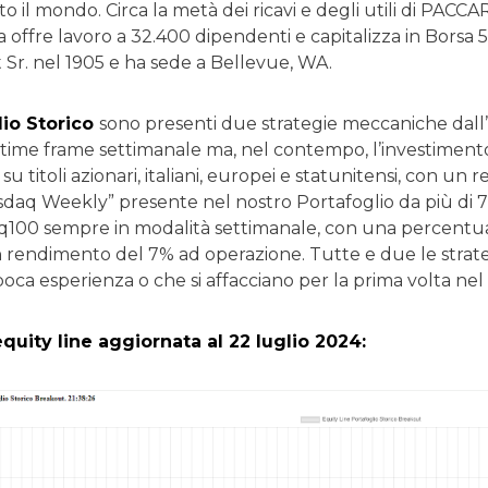
utto il mondo. Circa la metà dei ricavi e degli utili di PACC
da offre lavoro a 32.400 dipendenti e capitalizza in Borsa 5
 Sr. nel 1905 e ha sede a Bellevue, WA.
lio Storico
sono presenti due strategie meccaniche dall’o
time frame settimanale ma, nel contempo, l’investimento 
su titoli azionari, italiani, europei e statunitensi, con un 
daq Weekly” presente nel nostro Portafoglio da più di 7 a
aq100 sempre in modalità settimanale, con una percentual
 rendimento del 7% ad operazione. Tutte e due le strate
oca esperienza o che si affacciano per la prima volta ne
equity line aggiornata al 22 luglio 2024: