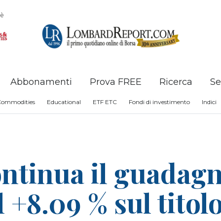
è
Abbonamenti
Prova FREE
Ricerca
Se
Commodities
Educational
ETF ETC
Fondi di investimento
Indici
tinua il guadagno
+8.09 % sul titol