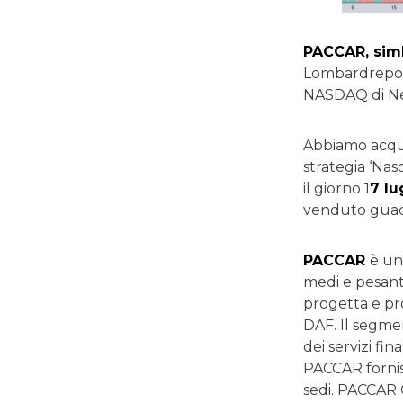
PACCAR, simb
Lombardreport
NASDAQ di Ne
Abbiamo acqui
strategia ‘Na
il giorno 1
7 lu
venduto gua
PACCAR
è un
medi e pesanti
progetta e pr
DAF. Il segmen
dei servizi fin
PACCAR fornisc
sedi. PACCAR G