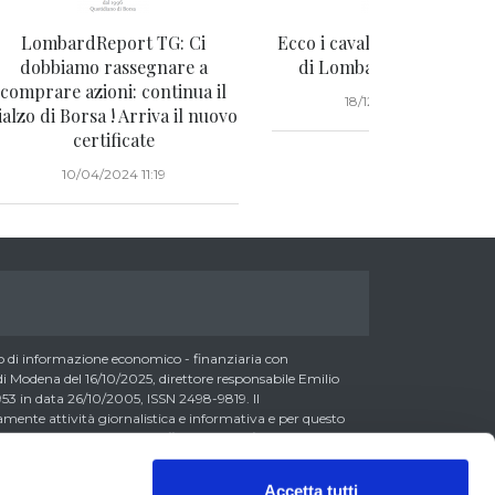
LombardReport TG: Ci
Ecco i cavalieri dell'Apocal
dobbiamo rassegnare a
di LombardReport.com 
comprare azioni: continua il
18/12/2023 12:00
ialzo di Borsa ! Arriva il nuovo
certificate
10/04/2024 11:19
di informazione economico - finanziaria con
 Modena del 16/10/2025, direttore responsabile Emilio
3 in data 26/10/2005, ISSN 2498-9819. Il
nte attività giornalistica e informativa e per questo
formazione Economica https://www.odg.it/allegato-4-carta-
a/24292. In conformità ai principi di trasparenza imposti
essere consapevoli che i collaboratori di LombardReport.com
Accetta tutti