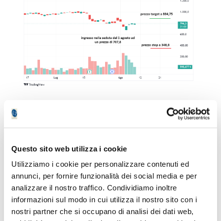
ADVANCED MICRO DEVICES (NASDAQ:
AMD - US0079031078)
– Guardiamo ora
agli USA, in particolare ad Advanced Micro
Devices, multinazionale che si occupa di
Questo sito web utilizza i cookie
produzione di semiconduttori. L’azienda ha
Utilizziamo i cookie per personalizzare contenuti ed
la sua sede principale a Santa Clara
annunci, per fornire funzionalità dei social media e per
(California).
analizzare il nostro traffico. Condividiamo inoltre
informazioni sul modo in cui utilizza il nostro sito con i
Anche Advanced Micro Devices presenta
nostri partner che si occupano di analisi dei dati web,
una situazione solida dal punto di vista