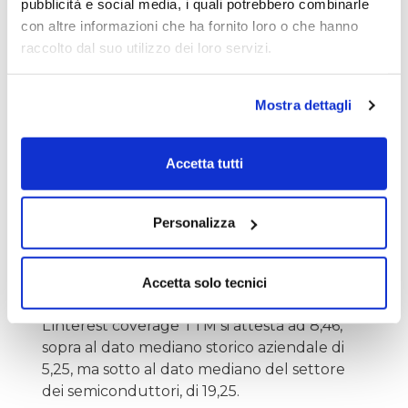
pubblicità e social media, i quali potrebbero combinarle
patrimoniale.
con altre informazioni che ha fornito loro o che hanno
raccolto dal suo utilizzo dei loro servizi.
Il Cash-to-Debt per il trimestre terminato a
giugno 2024 è di 2,38, rilevazione superiore
Mostra dettagli
al dato mediano storico dell’azienda di 1,01 e
a quello del settore dei semiconduttori di
1,84.
Accetta tutti
Il Debt-to-Equity, sempre per il trimestre
Personalizza
terminato a giugno 2024, è di 0,04, rispetto
ad un dato mediano storico aziendale di 0,12
e settoriale di 0,26.
Accetta solo tecnici
L’interest coverage TTM si attesta ad 8,46,
sopra al dato mediano storico aziendale di
5,25, ma sotto al dato mediano del settore
dei semiconduttori, di 19,25.