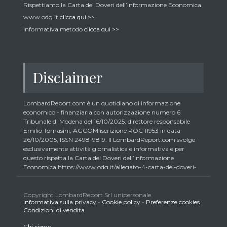
Rispettiamo la Carta dei Doveri dell’Informazione Economica
www.odg.it
clicca qui >>
Informativa metodo
clicca qui >>
Disclaimer
LombardReport.com è un quotidiano di informazione
economico - finanziaria con autorizzazione numero 6
Tribunale di Modena del 16/10/2025, direttore responsabile
Emilio Tomasini, AGCOM iscrizione ROC 11953 in data
26/10/2005, ISSN 2498-9819. Il LombardReport.com svolge
esclusivamente attività giornalistica e informativa e per
questo rispetta la Carta dei Doveri dell’Informazione
Economica https://www.odg.it/allegato-4-carta-dei-doveri-
dellinformazione-economica/24292. In conformità ai principi
di trasparenza imposti dalla citata Carta i lettori debbono
essere consapevoli che i collaboratori di LombardReport.com
Copyright LombardReport Srl unipersonale.
Informativa sulla privacy
-
Cookie policy
-
Preferenze cookies
iscritti all’Ordine dei Giornalisti non possono detenere i titoli
Condizioni di vendita
oggetto dei loro articoli mentre i collaboratori non giornalisti
potrebbero detenere, sebbene in percentuali minime tipiche di
Chi siamo