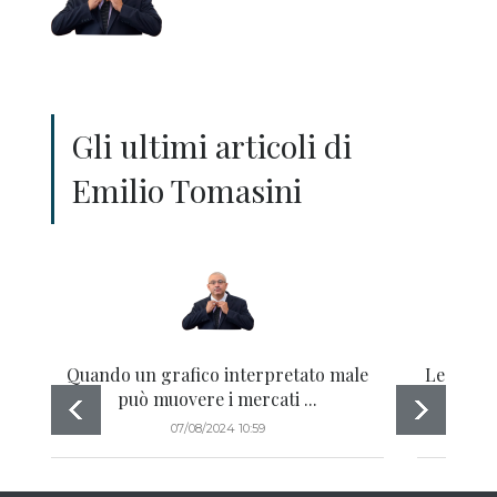
Gli ultimi articoli di
Emilio Tomasini
Quando un grafico interpretato male
Le ragio
può muovere i mercati ...
07/08/2024 10:59