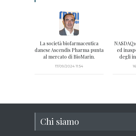
La società biofarmaceutica
NASDAQ1
danese Ascendis Pharma punta
ed inasp
al mercato di BioMarin.
degli i
17/09/2024 11:54
1
Chi siamo