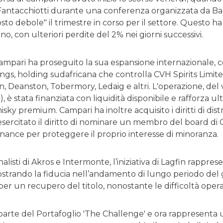
antacchiotti durante una conferenza organizzata da Bank
sto debole" il trimestre in corso per il settore. Questo ha 
rno, con ulteriori perdite del 2% nei giorni successivi.
Campari ha proseguito la sua espansione internazionale, 
gs, holding sudafricana che controlla CVH Spirits Limite
Deanston, Tobermory, Ledaig e altri. L'operazione, del valo
o), è stata finanziata con liquidità disponibile e rafforza
isky premium. Campari ha inoltre acquisito i diritti di dist
sercitato il diritto di nominare un membro del board di C
ernance per proteggere il proprio interesse di minoranza.
alisti di Akros e Intermonte, l’iniziativa di Lagfin rappre
strando la fiducia nell’andamento di lungo periodo de
per un recupero del titolo, nonostante le difficoltà oper
ià parte del Portafoglio 'The Challenge' e ora rappresenta