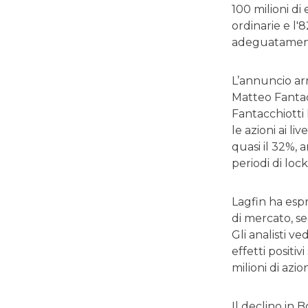
100 milioni di
ordinarie e l'8
adeguatamente
L’annuncio ar
Matteo Fantac
Fantacchiotti 
le azioni ai li
quasi il 32%, 
periodi di loc
Lagfin ha espr
di mercato, se
Gli analisti v
effetti positi
milioni di azio
Il declino in 