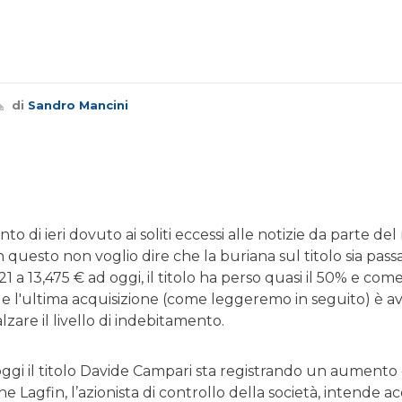
di
Sandro Mancini
to di ieri dovuto ai soliti eccessi alle notizie da parte del
 questo non voglio dire che la buriana sul titolo sia pass
a 13,475 € ad oggi, il titolo ha perso quasi il 50% e come
a e l'ultima acquisizione (come leggeremo in seguito) è a
lzare il livello di indebitamento.
gi il titolo Davide Campari sta registrando un aumento di 
che Lagfin, l’azionista di controllo della società, intende 