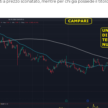
i a prezzo sconatato, mentre per chi già possiede il tit