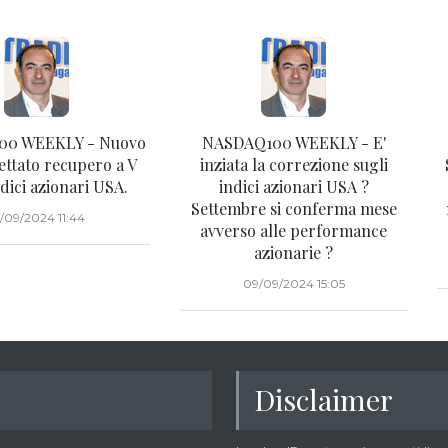
00 WEEKLY - Nuovo
NASDAQ100 WEEKLY - E'
ettato recupero a V
inziata la correzione sugli
ndici azionari USA.
indici azionari USA ?
Settembre si conferma mese
6/09/2024 11:44
avverso alle performance
azionarie ?
09/09/2024 15:05
Disclaimer