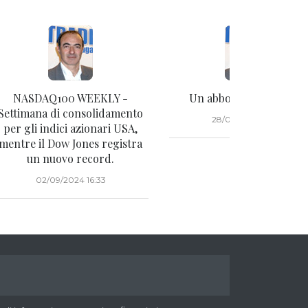
NASDAQ100 WEEKLY -
Un abbonato ci scrive...
Settimana di consolidamento
28/08/2024 20:15
per gli indici azionari USA,
mentre il Dow Jones registra
un nuovo record.
02/09/2024 16:33