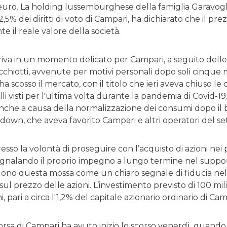
 euro. La holding lussemburghese della famiglia Garavoglia
2,5% dei diritti di voto di Campari, ha dichiarato che il pre
 il reale valore della società.
riva in un momento delicato per Campari, a seguito delle
chiotti, avvenute per motivi personali dopo soli cinque m
ha scosso il mercato, con il titolo che ieri aveva chiuso le
velli visti per l'ultima volta durante la pandemia di Covid-19. 
anche a causa della normalizzazione dei consumi dopo il b
kdown, che aveva favorito Campari e altri operatori del se
esso la volontà di proseguire con l’acquisto di azioni nei 
gnalando il proprio impegno a lungo termine nel supporto
edono questa mossa come un chiaro segnale di fiducia nell
vi sul prezzo delle azioni. L’investimento previsto di 100 m
ni, pari a circa l'1,2% del capitale azionario ordinario di Cam
Borsa di Campari ha avuto inizio lo scorso venerdì, quando