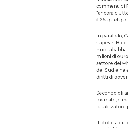
commenti di F
"ancora piutto
il 6% quel gio
In parallelo, 
Capevin Holdin
Bunnahabhain, 
milioni di eur
settore dei wh
del Sud e ha e
diritti di gov
Secondo gli an
mercato, dimo
catalizzatore 
Il titolo fa g