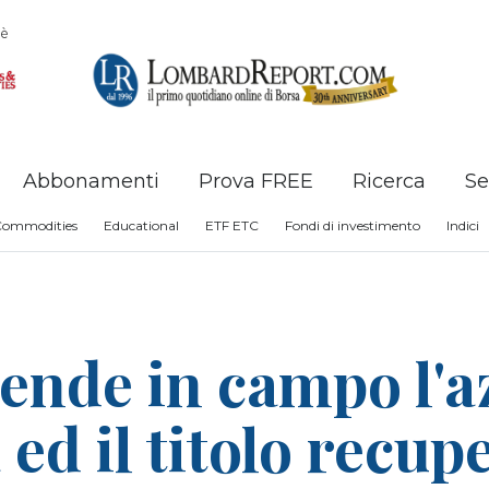
è
Abbonamenti
Prova FREE
Ricerca
Se
Commodities
Educational
ETF ETC
Fondi di investimento
Indici
nde in campo l'az
d il titolo recupe