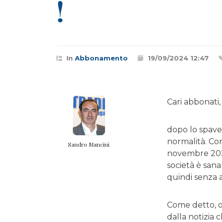
!
In
Abbonamento
19/09/2024 12:47
Cari abbonati,
dopo lo spaven
normalità. Con
Sandro Mancini
novembre 2021 
società è san
quindi senza a
Come detto, og
dalla notizia 