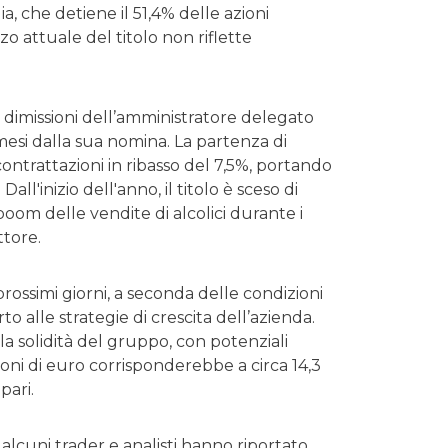
, che detiene il 51,4% delle azioni
zzo attuale del titolo non riflette
 dimissioni dell’amministratore delegato
esi dalla sua nomina. La partenza di
 contrattazioni in ribasso del 7,5%, portando
Dall'inizio dell'anno, il titolo è sceso di
oom delle vendite di alcolici durante i
ttore.
prossimi giorni, a seconda delle condizioni
 alle strategie di crescita dell’azienda.
a solidità del gruppo, con potenziali
ilioni di euro corrisponderebbe a circa 14,3
pari.
 alcuni trader e analisti hanno riportato