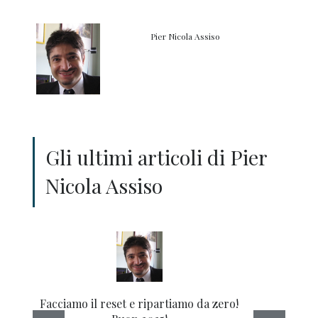
Pier Nicola Assiso
Gli ultimi articoli di Pier
Nicola Assiso
Facciamo il reset e ripartiamo da zero!
Si 