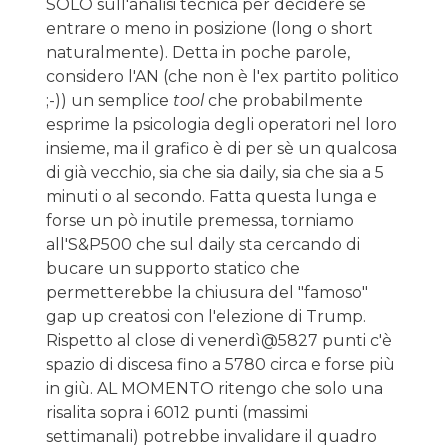
SOLO sull'analisi tecnica per decidere se
entrare o meno in posizione (long o short
naturalmente). Detta in poche parole,
considero l'AN (che non è l'ex partito politico
;-)) un semplice
tool
che probabilmente
esprime la psicologia degli operatori nel loro
insieme, ma il grafico è di per sè un qualcosa
di già vecchio, sia che sia daily, sia che sia a 5
minuti o al secondo. Fatta questa lunga e
forse un pò inutile premessa, torniamo
all'S&P500 che sul daily sta cercando di
bucare un supporto statico che
permetterebbe la chiusura del "famoso"
gap up creatosi con l'elezione di Trump.
Rispetto al close di venerdì@5827 punti c'è
spazio di discesa fino a 5780 circa e forse più
in giù. AL MOMENTO ritengo che solo una
risalita sopra i 6012 punti (massimi
settimanali) potrebbe invalidare il quadro