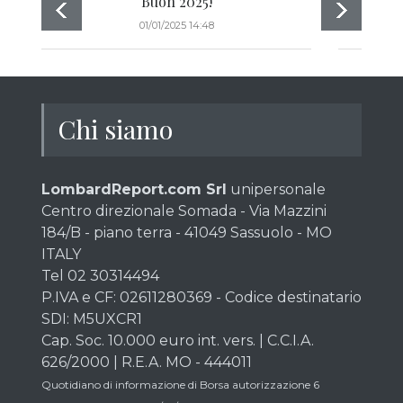
Buon 2025!
R
01/01/2025 14:48
Chi siamo
LombardReport.com Srl
unipersonale
Centro direzionale Somada - Via Mazzini
184/B - piano terra - 41049 Sassuolo - MO
ITALY
Tel 02 30314494
P.IVA e CF: 02611280369 - Codice destinatario
SDI: M5UXCR1
Cap. Soc. 10.000 euro int. vers. | C.C.I.A.
626/2000 | R.E.A. MO - 444011
Quotidiano di informazione di Borsa autorizzazione 6