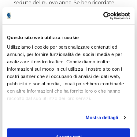
sedute del nuovo anno. Se ben ricordate
avevo spiegato come la manipolazione
degli algoritmi avesse agito sia su
BPER
che
su
BMPS
(eseguito alla mano). Il link
all'articolo lo trovate
Questo sito web utilizza i cookie
qui:
https://www.lombardreport.com/2025/1/
4/azioni-edison-bond-eu-2053/
. Avevo posto
Utilizziamo i cookie per personalizzare contenuti ed
l'accento sul fatto che i software fossero
annunci, per fornire funzionalità dei social media e per
stati programmati dalla stessa mano che li
analizzare il nostro traffico. Condividiamo inoltre
aveva "girati" da short a long nello stesso
informazioni sul modo in cui utilizza il nostro sito con i
minuto. Osservate, a puro scopo didattico,
nostri partner che si occupano di analisi dei dati web,
come quel livello menzionato nell'articolo di
pubblicità e social media, i quali potrebbero combinarle
sabato scorso abbia poi permesso un
con altre informazioni che ha fornito loro o che hanno
pullback millimetrico come se i software
raccolto dal suo utilizzo dei loro servizi.
"sapessero già" il punto esatto di swing:
BPER è stata riportata pochi tick sopra 5.83
Mostra dettagli
e da lì è partito un rimbalzo fino ai massimi di
periodo visibili sul daily. Sempre ben
impostata ma gli swing sono notevoli quindi
Accetta tutti