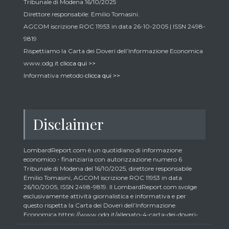
Tribunale di Modena 16/10/2025
Direttore responsabile: Emilio Tomasini.
AGCOM iscrizione ROC 11953 in data 26-10-2005 | ISSN 2498-
9819
Rispettiamo la Carta dei Doveri dell’Informazione Economica
www.odg.it
clicca qui >>
Informativa metodo
clicca qui >>
Disclaimer
LombardReport.com è un quotidiano di informazione
economico - finanziaria con autorizzazione numero 6
Tribunale di Modena del 16/10/2025, direttore responsabile
Emilio Tomasini, AGCOM iscrizione ROC 11953 in data
26/10/2005, ISSN 2498-9819. Il LombardReport.com svolge
esclusivamente attività giornalistica e informativa e per
questo rispetta la Carta dei Doveri dell’Informazione
Economica https://www.odg.it/allegato-4-carta-dei-doveri-
dellinformazione-economica/24292. In conformità ai principi