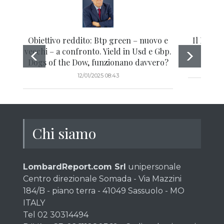
Obiettivo reddito: Btp green – nuovo e
Il Btp d
vecchi – a confronto. Yield in Usd e Gbp.
Dogs of the Dow, funzionano davvero?
12/01/2025 08:43
Chi siamo
LombardReport.com Srl
unipersonale
Centro direzionale Somada - Via Mazzini
184/B - piano terra - 41049 Sassuolo - MO
ITALY
Tel 02 30314494