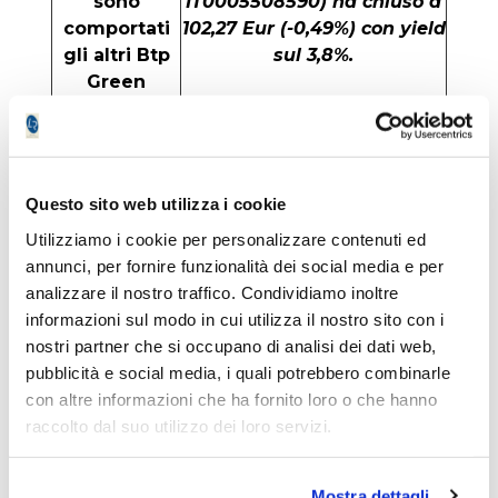
sono
IT0005508590) ha chiuso a
comportati
102,27 Eur (-0,49%) con yield
gli altri Btp
sul 3,8%.
Green
Il 4,05% 2037 (Isin
IT0005596470) ha
terminato a 101,35 Eur
(-0,44%) con yield al 4%.
Questo sito web utilizza i cookie
Utilizziamo i cookie per personalizzare contenuti ed
L’1,5% 2045 (Isin
annunci, per fornire funzionalità dei social media e per
IT0005438004) è stato
analizzare il nostro traffico. Condividiamo inoltre
quello maggiormente
informazioni sul modo in cui utilizza il nostro sito con i
colpito dalle vendite, con
nostri partner che si occupano di analisi dei dati web,
chiusura a 64,2 Eur (-0,97%)
pubblicità e social media, i quali potrebbero combinarle
con yield sul 4%.
con altre informazioni che ha fornito loro o che hanno
raccolto dal suo utilizzo dei loro servizi.
Il confronto evidenzia una
situazione di forte
Mostra dettagli