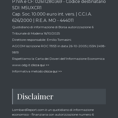
P.IVA e CF: 02611280369 - Codice destinatario
SDI: M5UXCR1
Cap. Soc. 10.000 euro int. vers. | C.C.I.A.
626/2000 | R.E.A. MO - 444011
Quotidiano di informazione di Borsa autorizzazione 6
Tribunale di Modena 16/10/2025
Direttore responsabile: Emilio Tomasini.
AGCOM iscrizione ROC 11953 in data 26-10-2005 | ISSN 2498-
9819
Rispettiamo la Carta dei Doveri dell’Informazione Economica
www.odg.it
clicca qui >>
Informativa metodo
clicca qui >>
Disclaimer
LombardReport.com è un quotidiano di informazione
economico - finanziaria con autorizzazione numero 6