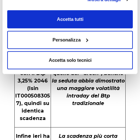
incertezza per tutti i Btp,
sebbene i “Green” si siano
comportati mediamente
Accetta tutti
meglio dei titoli tradizionali
con duration
Personalizza
corrispondente
E ora un
Il rendimento è
Accetta solo tecnici
confronto
sostanzialmente allineato a
con il Btp
quello del “Green”, benché
3,25% 2046
la seduta abbia dimostrato
(Isin
una maggiore volatilità
IT000508305
intraday del Btp
7), quindi su
tradizionale
identica
scadenza
Infine ieri ha
La scadenza più corta