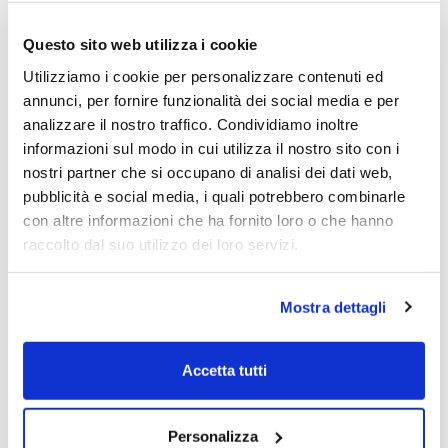
Questo sito web utilizza i cookie
Utilizziamo i cookie per personalizzare contenuti ed
annunci, per fornire funzionalità dei social media e per
L’autore del presente articolo è iscritto
analizzare il nostro traffico. Condividiamo inoltre
all’Ordine dei Giornalisti e non detiene gli
informazioni sul modo in cui utilizza il nostro sito con i
strumenti oggetto delle sue analisi.
nostri partner che si occupano di analisi dei dati web,
Il nostro giornale rispetta la Carta dei
pubblicità e social media, i quali potrebbero combinarle
Doveri dell’Informazione Economica
clicca
con altre informazioni che ha fornito loro o che hanno
qui >>
raccolto dal suo utilizzo dei loro servizi.
Informativa metodo
clicca qui >>
Mostra dettagli
Emilio Tomasini
Accetta tutti
Personalizza