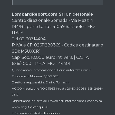
LombardReport.com Srl
unipersonale
Centro direzionale Somada - Via Mazzini
184/B - piano terra - 41049 Sassuolo - MO
ITALY
Tel 02 30314494
P.IVA e CF: 02611280369 - Codice destinatario
SDI: M5UXCR1
Cap. Soc. 10.000 euro int. vers. | C.C.I.A.
626/2000 | R.E.A. MO - 444011
Quotidiano di informazione di Borsa autorizzazione 6
Tribunale di Modena 16/10/2025
Direttore responsabile: Emilio Tomasini.
AGCOM iscrizione ROC 11953 in data 26-10-2005 | ISSN 2498-
9819
Rispettiamo la Carta dei Doveri dell’Informazione Economica
www.odg.it
clicca qui >>
Informativa metodo
clicca qui >>