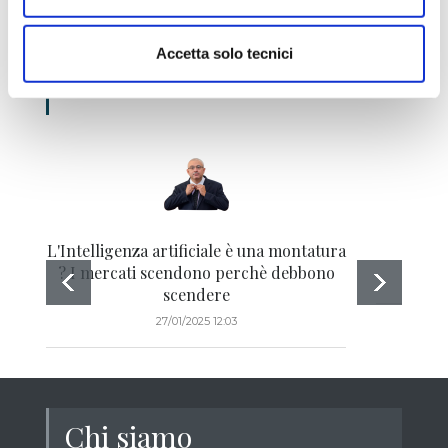
Gli ultimi articoli di
Accetta solo tecnici
Emilio Tomasini
L'Intelligenza artificiale è una montatura
? I mercati scendono perchè debbono
scendere
27/01/2025 12:03
Chi siamo