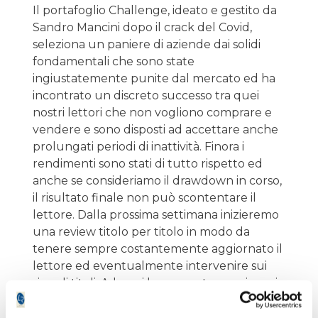
Il portafoglio Challenge, ideato e gestito da
Sandro Mancini dopo il crack del Covid,
seleziona un paniere di aziende dai solidi
fondamentali che sono state
ingiustatemente punite dal mercato ed ha
incontrato un discreto successo tra quei
nostri lettori che non vogliono comprare e
vendere e sono disposti ad accettare anche
prolungati periodi di inattività. Finora i
rendimenti sono stati di tutto rispetto ed
anche se consideriamo il drawdown in corso,
il risultato finale non può scontentare il
lettore. Dalla prossima settimana inizieremo
una review titolo per titolo in modo da
tenere sempre costantemente aggiornato il
lettore ed eventualmente intervenire sui
singoli titoli. Ad ogni buon conto seguiamo in
tempo reale i titoli e valuteremo se
alleggerire il portafoglio.