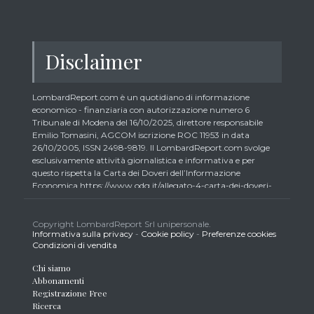
Disclaimer
LombardReport.com è un quotidiano di informazione
economico - finanziaria con autorizzazione numero 6
Tribunale di Modena del 16/10/2025, direttore responsabile
Emilio Tomasini, AGCOM iscrizione ROC 11953 in data
26/10/2005, ISSN 2498-9819. Il LombardReport.com svolge
esclusivamente attività giornalistica e informativa e per
questo rispetta la Carta dei Doveri dell’Informazione
Economica https://www.odg.it/allegato-4-carta-dei-doveri-
dellinformazione-economica/24292. In conformità ai principi
di trasparenza imposti dalla citata Carta i lettori debbono
essere consapevoli che i collaboratori di LombardReport.com
Copyright LombardReport Srl unipersonale.
Informativa sulla privacy
-
Cookie policy
-
Preferenze cookies
iscritti all’Ordine dei Giornalisti non possono detenere i titoli
Condizioni di vendita
oggetto dei loro articoli mentre i collaboratori non giornalisti
potrebbero detenere, sebbene in percentuali minime tipiche di
Chi siamo
trader retail e comunque inferiori allo 0,5% del capitale, gli
Abbonamenti
strumenti finanziari oggetto dei loro articoli creando così un
Registrazione Free
potenziale conflitto di interesse con i lettori stessi. L’accesso al
Ricerca
presente sito implica la conoscenza e la piena accettazione