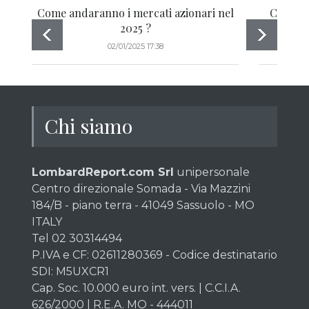
Come andaranno i mercati azionari nel
Clima f
2025 ?
02/01/2025 17:38
Chi siamo
LombardReport.com Srl
unipersonale
Centro direzionale Somada - Via Mazzini
184/B - piano terra - 41049 Sassuolo - MO
ITALY
Tel 02 30314494
P.IVA e CF: 02611280369 - Codice destinatario
SDI: M5UXCR1
Cap. Soc. 10.000 euro int. vers. | C.C.I.A.
626/2000 | R.E.A. MO - 444011