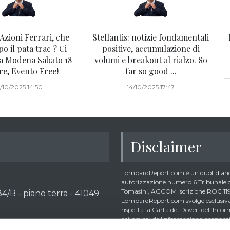
Azioni Ferrari, che
Stellantis: notizie fondamentali
o il pata trac ? Ci
positive, accumulazione di
a Modena Sabato 18
volumi e breakout al rialzo. So
re, Evento Free!
far so good ...
5/10/2025 14:50
14/10/2025 17:47
Disclaimer
LombardReport.com è un quotidiano 
autorizzazione numero 6 Tribunale di
Tomasini, AGCOM iscrizione ROC 1195
4/B - piano terra - 41049
LombardReport.com svolge esclusivame
rispetta la Carta dei Doveri dell’In
dei-doveri-dellinformazione-economic
dalla citata Carta i lettori debbono 