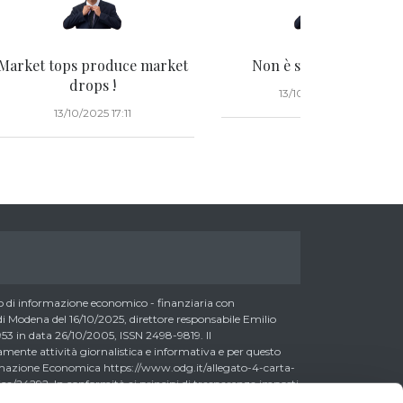
Market tops produce market
Non è successo niente
drops !
13/10/2025 09:20
13/10/2025 17:11
di informazione economico - finanziaria con
 Modena del 16/10/2025, direttore responsabile Emilio
3 in data 26/10/2005, ISSN 2498-9819. Il
nte attività giornalistica e informativa e per questo
formazione Economica https://www.odg.it/allegato-4-carta-
a/24292. In conformità ai principi di trasparenza imposti
essere consapevoli che i collaboratori di LombardReport.com