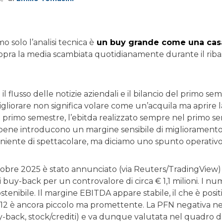
o solo l’analisi tecnica è
un buy grande come una cas
opra la media scambiata quotidianamente durante il ribas
l flusso delle notizie aziendali e il bilancio del primo se
gliorare non significa volare come un’acquila ma aprire l
el primo semestre, l’ebitda realizzato sempre nel primo s
bene introducono un margine sensibile di miglioramento
niente di spettacolare, ma diciamo uno spunto operativo
ottobre 2025 è stato annunciato (via Reuters/TradingVie
buy-back per un controvalore di circa € 1,1 milioni. I nu
tenibile. Il margine EBITDA appare stabile, il che è positi
 B12 è ancora piccolo ma promettente. La PFN negativa ne
uy-back, stock/crediti) e va dunque valutata nel quadro 