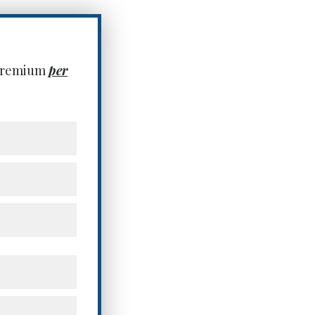
 premium
per