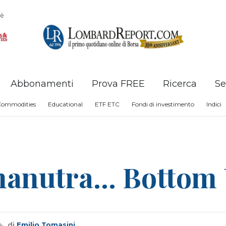
è
Abbonamenti
Prova FREE
Ricerca
Se
Commodities
Educational
ETF ETC
Fondi di investimento
Indici
anutra... Bottom U
di
Emilio Tomasini