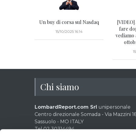
Un buy di corsa sul Nasdaq
[VIDEO] 
fare dop
15/10/2025 16:14
vediamo 
ottob
1
Chi siamo
LombardReport.com Srl
unipersonale
Centro direzionale Somada - Via Mazzini 18
Sassuolo - MO ITALY
Tel 02 30314494