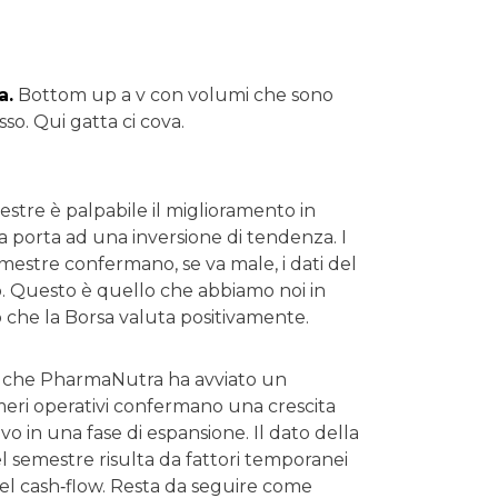
a.
Bottom up a v con volumi che sono
so. Qui gatta ci cova.
mestre è palpabile il miglioramento in
a porta ad una inversione di tendenza. I
emestre confermano, se va male, i dati del
. Questo è quello che abbiamo noi in
 che la Borsa valuta positivamente.
w) che PharmaNutra ha avviato un
meri operativi confermano una crescita
vo in una fase di espansione. Il dato della
l semestre risulta da fattori temporanei
del cash‐flow. Resta da seguire come