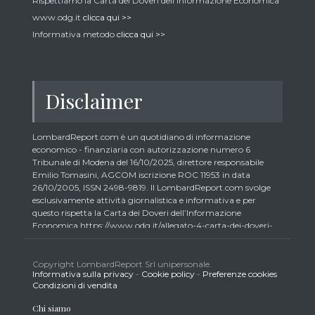
Rispettiamo la Carta dei Doveri dell’Informazione Economica
www.odg.it
clicca qui >>
Informativa metodo
clicca qui >>
Disclaimer
LombardReport.com è un quotidiano di informazione
economico - finanziaria con autorizzazione numero 6
Tribunale di Modena del 16/10/2025, direttore responsabile
Emilio Tomasini, AGCOM iscrizione ROC 11953 in data
26/10/2005, ISSN 2498-9819. Il LombardReport.com svolge
esclusivamente attività giornalistica e informativa e per
questo rispetta la Carta dei Doveri dell’Informazione
Economica https://www.odg.it/allegato-4-carta-dei-doveri-
dellinformazione-economica/24292. In conformità ai principi
di trasparenza imposti dalla citata Carta i lettori debbono
essere consapevoli che i collaboratori di LombardReport.com
Copyright LombardReport Srl unipersonale.
Informativa sulla privacy
-
Cookie policy
-
Preferenze cookies
iscritti all’Ordine dei Giornalisti non possono detenere i titoli
Condizioni di vendita
oggetto dei loro articoli mentre i collaboratori non giornalisti
potrebbero detenere, sebbene in percentuali minime tipiche di
Chi siamo
trader retail e comunque inferiori allo 0,5% del capitale, gli