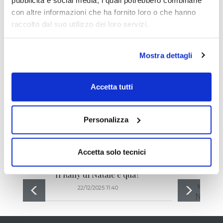
con altre informazioni che ha fornito loro o che hanno
raccolto dal suo utilizzo dei loro servizi.
Mostra dettagli
Gli ultimi articoli di
Emilio Tomasini
Accetta tutti
Personalizza
Accetta solo tecnici
Il Rally di Natale è qua?
[ VID
sorregg
22/12/2025 11:40
Natale 