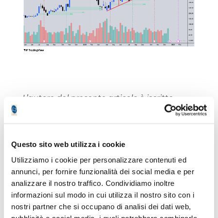
L’autore del presente articolo è iscritto
all’Ordine dei Giornalisti e non detiene gli
strumenti oggetto delle sue analisi.
Il nostro giornale rispetta la Carta dei
Questo sito web utilizza i cookie
Doveri dell’Informazione Economica
clicca
qui >>
Utilizziamo i cookie per personalizzare contenuti ed
Informativa metodo
clicca qui >>
annunci, per fornire funzionalità dei social media e per
analizzare il nostro traffico. Condividiamo inoltre
informazioni sul modo in cui utilizza il nostro sito con i
Emilio Tomasini
nostri partner che si occupano di analisi dei dati web,
pubblicità e social media, i quali potrebbero combinarle