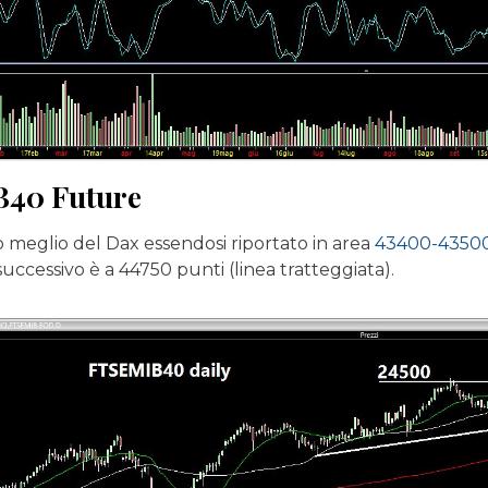
40 Future
o meglio del Dax essendosi riportato in area
43400-4350
o successivo è a 44750 punti (linea tratteggiata).