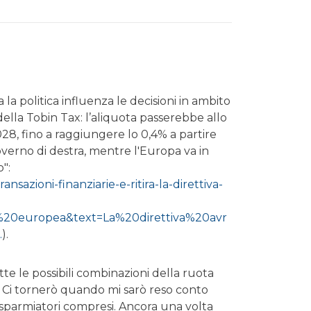
 la politica influenza le decisioni in ambito
della Tobin Tax: l’aliquota passerebbe allo
028, fino a raggiungere lo 0,4% a partire
verno di destra, mentre l'Europa va in
":
ansazioni-finanziarie-e-ritira-la-direttiva-
20europea&text=La%20direttiva%20avr
.
).
e le possibili combinazioni della ruota
a. Ci tornerò quando mi sarò reso conto
 risparmiatori compresi. Ancora una volta