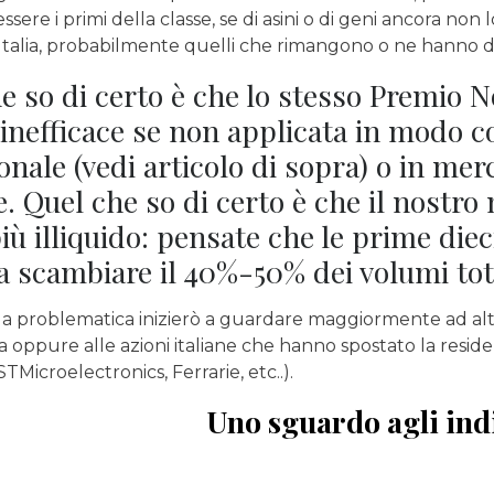
sere i primi della classe, se di asini o di geni ancora non l
Italia, probabilmente quelli che rimangono o ne hanno d
e so di certo è che lo stesso Premio 
 inefficace se non applicata in modo co
onale (vedi articolo di sopra) o in merc
e. Quel che so di certo è che il nostr
ù illiquido: pensate che le prime die
a scambiare il 40%-50% dei volumi tota
lla problematica inizierò a guardare maggiormente ad alt
a oppure alle azioni italiane che hanno spostato la residen
STMicroelectronics, Ferrarie, etc..).
Uno sguardo agli indi