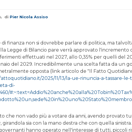
di
Pier Nicola Assiso
 di finanza non si dovrebbe parlare di politica, ma talvolta
ella Legge di Bilancio pare verrà approvato l'incremento 
sferimenti effettuati nel 2027, allo 0,35% per quelli del 2
naio del 2029. Incredibilmente una scelta fatta da un go
etralmente opposta (link articolo de "Il Fatto Quotidiano
fattoquotidiano.it/2025/11/13/la-ue-rinuncia-a-tassare-le-tr
eta-di-
460/#:~:text=Addio%20anche%20alla%20Tobin%20Tax%
odotto%20un,sede%20in%20uno%20Stato%20membro
to che non vado più a votare da anni, avendo provato tutt
a
, girandola sia con la mano destra che con quella sinistr
 governanti hanno operato nell'interesse di tutti, piccoli