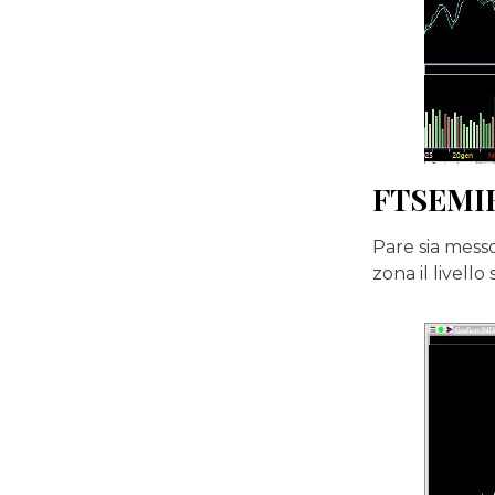
FTSEMIB
Pare sia mess
zona il livell