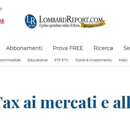
è
Abbonamenti
Prova FREE
Ricerca
Se
Commodities
Educational
ETF ETC
Fondi di investimento
Indici
ax ai mercati e al