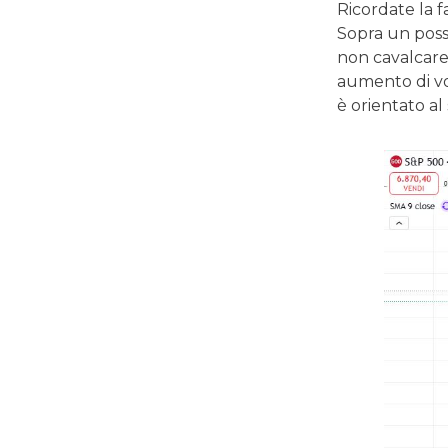
Ricordate la f
Sopra un possi
non cavalcare 
aumento di vo
è orientato a