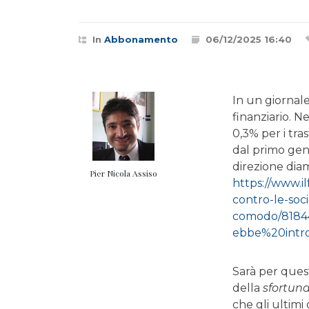
In
Abbonamento
06/12/2025 16:40
In un giornale
finanziario. N
0,3% per i tra
dal primo gen
direzione diam
Pier Nicola Assiso
https://www.il
contro-le-soci
comodo/8184
ebbe%20intr
Sarà per ques
della
sfortun
che gli ultimi