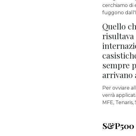
cerchiamo di es
fuggono dall'
Quello ch
risultava
internazi
casistich
sempre pi
arrivano 
Per ovviare a
verrà applicat
MFE, Tenaris, 
S&P500