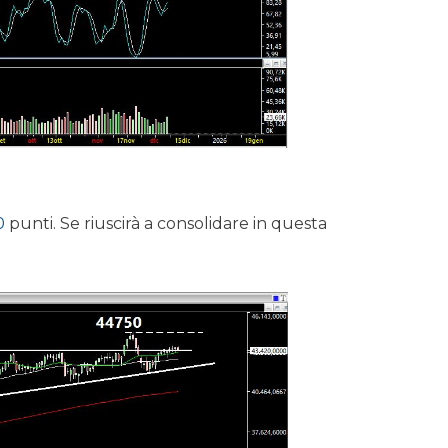
0
punti. Se riuscirà a consolidare in questa