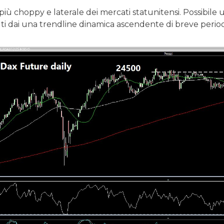
iù choppy e laterale dei mercati statunitensi. Possibile
ti dai una trendline dinamica ascendente di breve perio