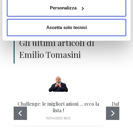
Personalizza
Accetta solo tecnici
Gli ultimi articoli di
Emilio Tomasini
Challenge: le migliori azioni ... ecco la
Dalla roul
lista !
10/04/2025 18:25