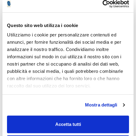
Questo sito web utilizza i cookie
Utilizziamo i cookie per personalizzare contenuti ed
annunci, per fornire funzionalità dei social media e per
analizzare il nostro traffico. Condividiamo inoltre
informazioni sul modo in cui utilizza il nostro sito con i
L’autore del presente articolo è iscritto
nostri partner che si occupano di analisi dei dati web,
all’Ordine dei Giornalisti e non detiene gli
pubblicità e social media, i quali potrebbero combinarle
strumenti oggetto delle sue analisi.
con altre informazioni che ha fornito loro o che hanno
Il nostro giornale rispetta la Carta dei
raccolto dal suo utilizzo dei loro servizi.
Doveri dell’Informazione Economica
clicca
qui >>
Informativa metodo
clicca qui >>
Mostra dettagli
Accetta tutti
Emilio Tomasini