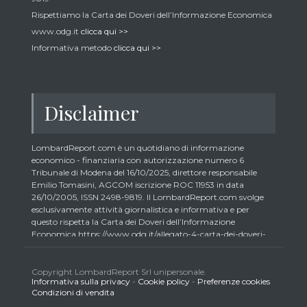
Rispettiamo la Carta dei Doveri dell’Informazione Economica
www.odg.it
clicca qui >>
Informativa metodo
clicca qui >>
Disclaimer
LombardReport.com è un quotidiano di informazione
economico - finanziaria con autorizzazione numero 6
Tribunale di Modena del 16/10/2025, direttore responsabile
Emilio Tomasini, AGCOM iscrizione ROC 11953 in data
26/10/2005, ISSN 2498-9819. Il LombardReport.com svolge
esclusivamente attività giornalistica e informativa e per
questo rispetta la Carta dei Doveri dell’Informazione
Economica https://www.odg.it/allegato-4-carta-dei-doveri-
dellinformazione-economica/24292. In conformità ai principi
di trasparenza imposti dalla citata Carta i lettori debbono
essere consapevoli che i collaboratori di LombardReport.com
Copyright LombardReport Srl unipersonale.
Informativa sulla privacy
-
Cookie policy
-
Preferenze cookies
iscritti all’Ordine dei Giornalisti non possono detenere i titoli
Condizioni di vendita
oggetto dei loro articoli mentre i collaboratori non giornalisti