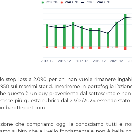
lo stop loss a 2.090 per chi non vuole rimanere ingabbi
950 sui massimi storici. Inseriremo in portafoglio l’azio
che questo è un buy proveniente dal sottoscritto e non
tisce più questa rubrica dal 23/12/2024 essendo stato s
LombardReport.com.
zione che compriamo oggi la conosciamo tutti e non
iamo subito che a livello fondamentale non è bella co