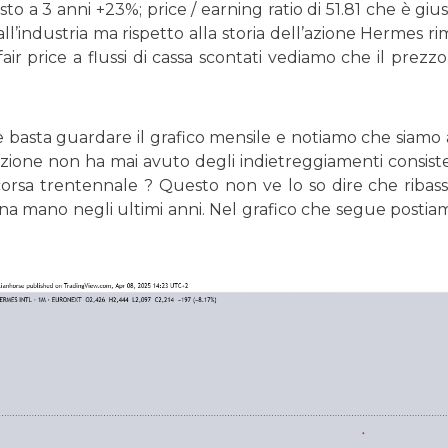
 a 3 anni +23%; price / earning ratio di 51.81 che è giusti
all’industria ma rispetto alla storia dell’azione Hermes
fair price a flussi di cassa scontati vediamo che il prez
basta guardare il grafico mensile e notiamo che siamo a c
zione non ha mai avuto degli indietreggiamenti consist
 corsa trentennale ? Questo non ve lo so dire che ribas
 una mano negli ultimi anni. Nel grafico che segue postia