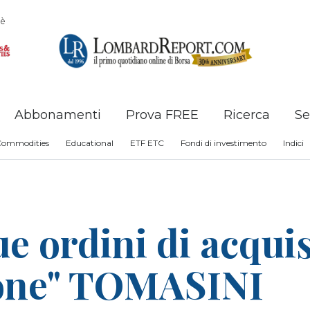
è
Abbonamenti
Prova FREE
Ricerca
Se
Commodities
Educational
ETF ETC
Fondi di investimento
Indici
e ordini di acquis
ione" TOMASINI