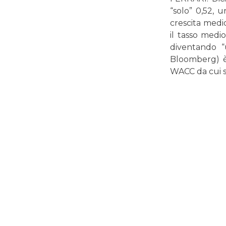
“solo” 0,52, 
crescita medi
il tasso medio
diventando “
Bloomberg) è
WACC da cui s