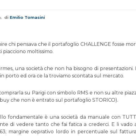
di
Emilio Tomasini
ire chi pensava che il portafoglio CHALLENGE fosse mort
ci piacciono moltissimo.
rmes, una società che non ha bisogno di presentazioni
in porto ed ora ce la troviamo scontata sul mercato.
comprarla su Parigi con simbolo RMS e non su altre piazze
l buy che non è entrato sul portafoglio STORICO).
ello fondamentale è una società da manuale con TUTTI 
nte di vedere tanto che fai fatica a crederci. E li vado
63; margine oeprativo lordo in percentuale sul fatturat