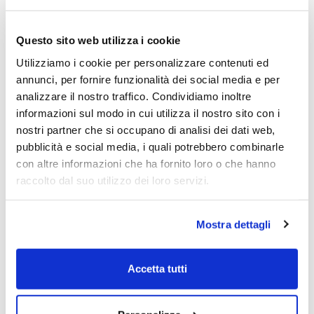
accettabile.....
Questo sito web utilizza i cookie
Utilizziamo i cookie per personalizzare contenuti ed
annunci, per fornire funzionalità dei social media e per
Guido Bellosta è un trader privato e
analizzare il nostro traffico. Condividiamo inoltre
potrebbe detenere gli strumenti finanziari
informazioni sul modo in cui utilizza il nostro sito con i
oggetto delle sue analisi risultando così in
nostri partner che si occupano di analisi dei dati web,
conflitto di interesse con i lettori.
pubblicità e social media, i quali potrebbero combinarle
Il nostro giornale rispetta la Carta dei
con altre informazioni che ha fornito loro o che hanno
Doveri dell’Informazione Economica
clicca
raccolto dal suo utilizzo dei loro servizi.
qui >>
Informativa metodo
clicca qui >>
Mostra dettagli
Guido Bellosta
Accetta tutti