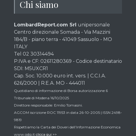
Chi siamo
LombardReport.com Srl
unipersonale
Centro direzionale Somada - Via Mazzini
184/B - piano terra - 41049 Sassuolo - MO
ITALY
Tel 02 30314494
P.IVA e CF: 02611280369 - Codice destinatario
SDI: M5UXCR1
Cap. Soc. 10.000 euro int. vers. | C.C.I.A.
626/2000 | R.E.A. MO - 444011
Quotidiano di informazione di Borsa autorizzazione 6
Tribunale di Modena 16/10/2025
Direttore responsabile: Emilio Tomasini.
AGCOM iscrizione ROC 11953 in data 26-10-2005 | ISSN 2498-
9819
Rispettiamo la Carta dei Doveri dell’Informazione Economica
www.odg.it
clicca qui >>