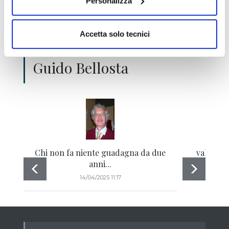
Personalizza
Accetta solo tecnici
Gli ultimi articoli di
Guido Bellosta
Chi non fa niente guadagna da due
valutazi
anni...
14/04/2025 11:17