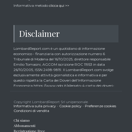
Informativa metodo
clicca qui >>
Disclaimer
LombardReport.com è un quotidiano di informazione
economico - finanziaria con autorizzazione numero 6
Tribunale di Modena del 16/10/2025, direttore responsabile
Emilio Tomasini, AGCOM iscrizione ROC 11953 in data
26/10/2005, ISSN 2498-9819. Il LombardReport.com svolge
esclusivamente attività giornalistica e informativa e per
questo rispetta la Carta dei Doveri dell’Informazione
Economica https://www.odg.it/allegato-4-carta-dei-doveri-
dellinformazione-economica/24292. In conformità ai principi
di trasparenza imposti dalla citata Carta i lettori debbono
essere consapevoli che i collaboratori di LombardReport.com
Copyright LombardReport Srl unipersonale.
Informativa sulla privacy
-
Cookie policy
-
Preferenze cookies
iscritti all’Ordine dei Giornalisti non possono detenere i titoli
Condizioni di vendita
oggetto dei loro articoli mentre i collaboratori non giornalisti
potrebbero detenere, sebbene in percentuali minime tipiche di
Chi siamo
trader retail e comunque inferiori allo 0,5% del capitale, gli
Abbonamenti
strumenti finanziari oggetto dei loro articoli creando così un
Registrazione Free