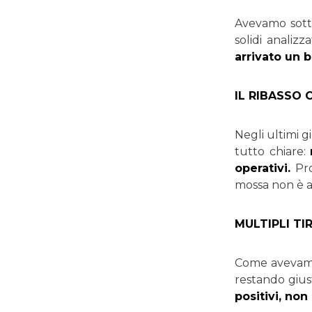
Avevamo sotto
solidi analizz
arrivato un b
IL RIBASSO 
Negli ultimi g
tutto chiare:
operativi.
Pro
mossa non è a
MULTIPLI TI
Come avevamo 
restando giust
positivi, no