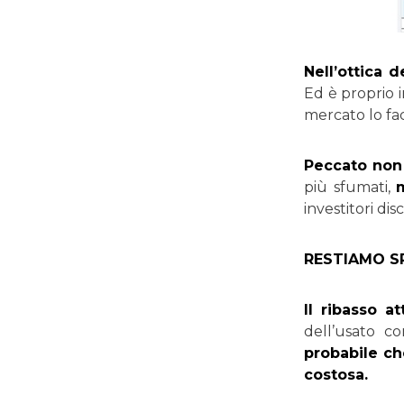
Nell’ottica 
Ed è proprio 
mercato lo fac
Peccato non
più sfumati,
investitori dis
RESTIAMO S
Il ribasso a
dell’usato co
probabile che
costosa.