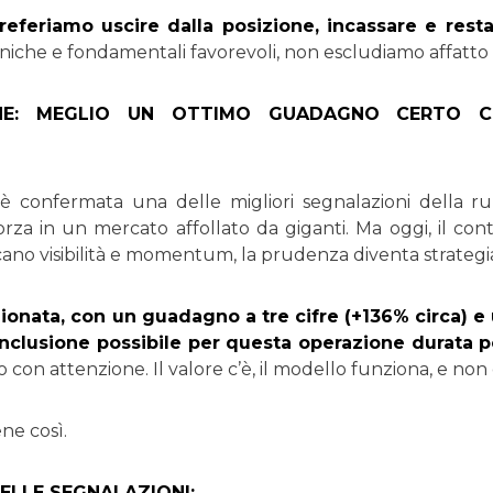
referiamo uscire dalla posizione, incassare e resta
niche e fondamentali favorevoli, non escludiamo affatto 
NE: MEGLIO UN OTTIMO GUADAGNO CERTO CH
confermata una delle migliori segnalazioni della rub
forza in un mercato affollato da giganti. Ma oggi, il co
o visibilità e momentum, la prudenza diventa strategi
ionata, con un guadagno a tre cifre (+136% circa) e 
onclusione possibile per questa operazione durata p
olo con attenzione. Il valore c’è, il modello funziona, e no
ne così.
ELLE SEGNALAZIONI: