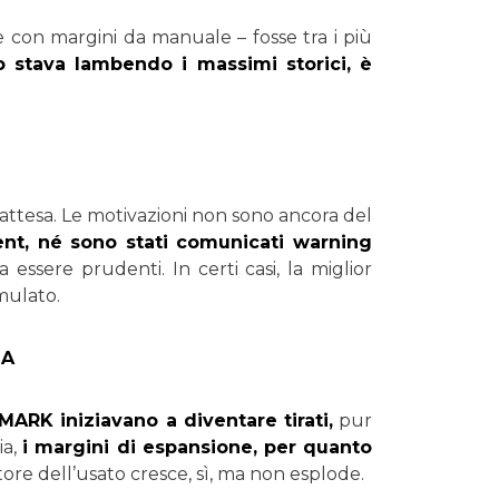
e con margini da manuale – fosse tra i più
o stava lambendo i massimi storici, è
inattesa. Le motivazioni non sono ancora del
t, né sono stati comunicati warning
essere prudenti. In certi casi, la miglior
mulato.
MA
NMARK iniziavano a diventare tirati,
pur
ia,
i margini di espansione, per quanto
tore dell’usato cresce, sì, ma non esplode.