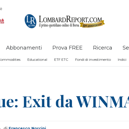
è
Abbonamenti
Prova FREE
Ricerca
Se
Commodities
Educational
ETF ETC
Fondi di investimento
Indici
lue: Exit da WIN
di
Francesco Norcini