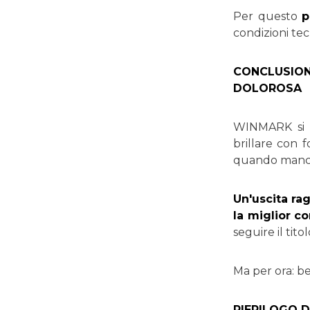
Per questo
p
condizioni tec
CONCLUSIO
DOLOROSA
WINMARK si è 
brillare con 
quando mancan
Un'uscita rag
la miglior c
seguire il tit
Ma per ora: be
RIEPILOGO D