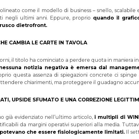
lineato come il modello di business – snello, scalabile 
ati negli ultimi anni. Eppure, proprio
quando il grafic
rusco dietrofront.
CHE CAMBIA LE CARTE IN TAVOLA
iorni, il titolo ha cominciato a perdere quota in maniera 
nessuna notizia negativa è emersa dal managemen
prio questa assenza di spiegazioni concrete ci spinge a 
ttendere chiarimenti, ma proteggere il guadagno accu
RATI, UPSIDE SFUMATO E UNA CORREZIONE LEGITTI
già evidenziato nell’ultimo articolo,
i multipli di WI
ificabili da margini operativi superiori alla media. Tuttav
n potevano che essere fisiologicamente limitati.
Il set